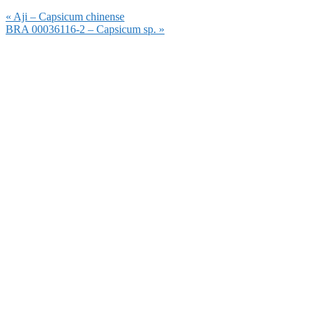
Vorheriger
« Aji – Capsicum chinense
Beitrag:
Nächster
BRA 00036116-2 – Capsicum sp. »
Beitrag: