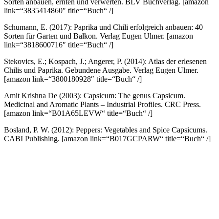
Sorten anbauen, ernten und verwerten. BLV Buchverlag.
[amazon
link=“3835414860″ title=“Buch“ /]
Schumann, E. (2017): Paprika und Chili erfolgreich anbauen: 40
Sorten für Garten und Balkon. Verlag Eugen Ulmer.
[amazon
link=“3818600716″ title=“Buch“ /]
Stekovics, E.; Kospach, J.; Angerer, P. (2014): Atlas der erlesenen
Chilis und Paprika. Gebundene Ausgabe. Verlag Eugen Ulmer.
[amazon link=“3800180928″ title=“Buch“ /]
Amit Krishna De (2003): Capsicum: The genus Capsicum.
Medicinal and Aromatic Plants – Industrial Profiles. CRC Press.
[amazon link=“B01A65LEVW“ title=“Buch“ /]
Bosland, P. W. (2012): Peppers: Vegetables and Spice Capsicums.
CABI Publishing.
[amazon link=“B017GCPARW“ title=“Buch“ /]