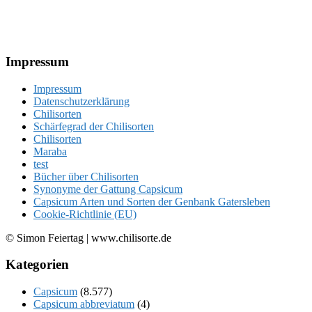
Footer
Impressum
Impressum
Datenschutzerklärung
Chilisorten
Schärfegrad der Chilisorten
Chilisorten
Maraba
test
Bücher über Chilisorten
Synonyme der Gattung Capsicum
Capsicum Arten und Sorten der Genbank Gatersleben
Cookie-Richtlinie (EU)
© Simon Feiertag | www.chilisorte.de
Kategorien
Capsicum
(8.577)
Capsicum abbreviatum
(4)