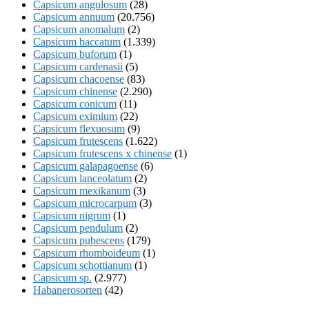
Capsicum angulosum
(28)
Capsicum annuum
(20.756)
Capsicum anomalum
(2)
Capsicum baccatum
(1.339)
Capsicum buforum
(1)
Capsicum cardenasii
(5)
Capsicum chacoense
(83)
Capsicum chinense
(2.290)
Capsicum conicum
(11)
Capsicum eximium
(22)
Capsicum flexuosum
(9)
Capsicum frutescens
(1.622)
Capsicum frutescens x chinense
(1)
Capsicum galapagoense
(6)
Capsicum lanceolatum
(2)
Capsicum mexikanum
(3)
Capsicum microcarpum
(3)
Capsicum nigrum
(1)
Capsicum pendulum
(2)
Capsicum pubescens
(179)
Capsicum rhomboideum
(1)
Capsicum schottianum
(1)
Capsicum sp.
(2.977)
Habanerosorten
(42)