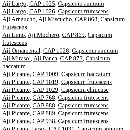
Ají Largo
,
CAP 1025
,
Capsicum annuum
Ají Largo
,
CAP 1026
,
Capsicum frutescens
Ají Arnaucho
,
Ají Miscucho
,
CAP 868
,
Capsicum
frutescens
Ají Limo
,
Ají Mochero
,
CAP 869
,
Capsicum
frutescens
Ají Ornamental
,
CAP 1028
,
Capsicum annuum
Aji Mirasol
,
Aji Panca
,
CAP 873
,
Capsicum
baccatum
Aji Picante
,
CAP 1009
,
Capsicum baccatum
Aji Picante
,
CAP 1019
,
Capsicum frutescens
Aji Picante
,
CAP 1029
,
Capsicum chinense
Aji Picante
,
CAP 768
,
Capsicum frutescens
Aji Picante
,
CAP 888
,
Capsicum frutescens
Aji Picante
,
CAP 889
,
Capsicum frutescens
Aji Picante
,
CAP 938
,
Capsicum frutescens
Ají Picante Largo
,
CAP 1031
,
Capsicum annuum