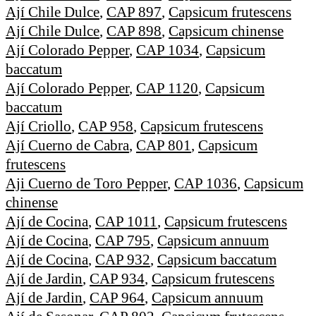
Ají Chile Dulce
,
CAP 897
,
Capsicum frutescens
Ají Chile Dulce
,
CAP 898
,
Capsicum chinense
Ají Colorado Pepper
,
CAP 1034
,
Capsicum
baccatum
Ají Colorado Pepper
,
CAP 1120
,
Capsicum
baccatum
Ají Criollo
,
CAP 958
,
Capsicum frutescens
Ají Cuerno de Cabra
,
CAP 801
,
Capsicum
frutescens
Aji Cuerno de Toro Pepper
,
CAP 1036
,
Capsicum
chinense
Ají de Cocina
,
CAP 1011
,
Capsicum frutescens
Ají de Cocina
,
CAP 795
,
Capsicum annuum
Ají de Cocina
,
CAP 932
,
Capsicum baccatum
Ají de Jardin
,
CAP 934
,
Capsicum frutescens
Ají de Jardin
,
CAP 964
,
Capsicum annuum