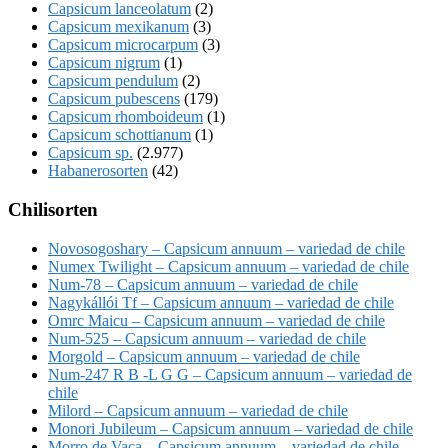
Capsicum lanceolatum
(2)
Capsicum mexikanum
(3)
Capsicum microcarpum
(3)
Capsicum nigrum
(1)
Capsicum pendulum
(2)
Capsicum pubescens
(179)
Capsicum rhomboideum
(1)
Capsicum schottianum
(1)
Capsicum sp.
(2.977)
Habanerosorten
(42)
Chilisorten
Novosogoshary – Capsicum annuum – variedad de chile
Numex Twilight – Capsicum annuum – variedad de chile
Num-78 – Capsicum annuum – variedad de chile
Nagykállói Tf – Capsicum annuum – variedad de chile
Omrc Maicu – Capsicum annuum – variedad de chile
Num-525 – Capsicum annuum – variedad de chile
Morgold – Capsicum annuum – variedad de chile
Num-247 R B -L G G – Capsicum annuum – variedad de
chile
Milord – Capsicum annuum – variedad de chile
Monori Jubileum – Capsicum annuum – variedad de chile
Morro de Vaca – Capsicum annuum – variedad de chile