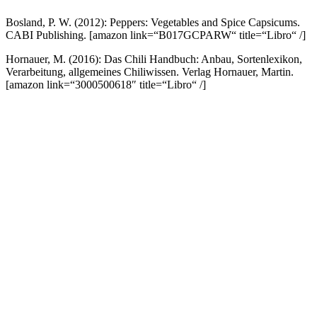
Bosland, P. W. (2012): Peppers: Vegetables and Spice Capsicums.
CABI Publishing.
[amazon link=“B017GCPARW“ title=“Libro“ /]
Hornauer, M. (2016): Das Chili Handbuch: Anbau, Sortenlexikon,
Verarbeitung, allgemeines Chiliwissen. Verlag Hornauer, Martin.
[amazon link=“3000500618″ title=“Libro“ /]