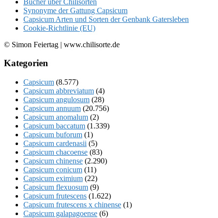
Bücher über Chilisorten
Synonyme der Gattung Capsicum
Capsicum Arten und Sorten der Genbank Gatersleben
Cookie-Richtlinie (EU)
© Simon Feiertag | www.chilisorte.de
Kategorien
Capsicum
(8.577)
Capsicum abbreviatum
(4)
Capsicum angulosum
(28)
Capsicum annuum
(20.756)
Capsicum anomalum
(2)
Capsicum baccatum
(1.339)
Capsicum buforum
(1)
Capsicum cardenasii
(5)
Capsicum chacoense
(83)
Capsicum chinense
(2.290)
Capsicum conicum
(11)
Capsicum eximium
(22)
Capsicum flexuosum
(9)
Capsicum frutescens
(1.622)
Capsicum frutescens x chinense
(1)
Capsicum galapagoense
(6)