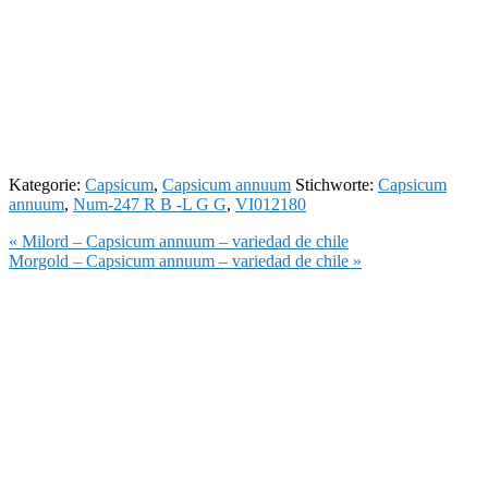
Kategorie:
Capsicum
,
Capsicum annuum
Stichworte:
Capsicum
annuum
,
Num-247 R B -L G G
,
VI012180
Vorheriger
« Milord – Capsicum annuum – variedad de chile
Beitrag:
Nächster
Morgold – Capsicum annuum – variedad de chile »
Beitrag: