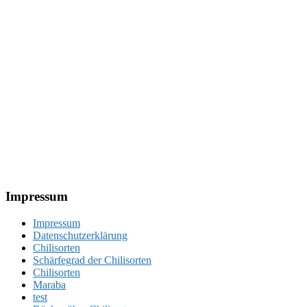
Footer
Impressum
Impressum
Datenschutzerklärung
Chilisorten
Schärfegrad der Chilisorten
Chilisorten
Maraba
test