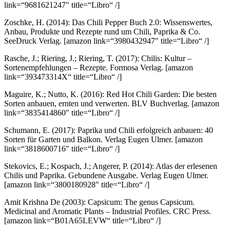
link=“9681621247″ title=“Libro“ /]
Zoschke, H. (2014): Das Chili Pepper Buch 2.0: Wissenswertes,
Anbau, Produkte und Rezepte rund um Chili, Paprika & Co.
SeeDruck Verlag.
[amazon link=“3980432947″ title=“Libro“ /]
Rasche, J.; Riering, J.; Riering, T. (2017): Chilis: Kultur –
Sortenempfehlungen – Rezepte. Formosa Verlag.
[amazon
link=“393473314X“ title=“Libro“ /]
Maguire, K.; Nutto, K. (2016): Red Hot Chili Garden: Die besten
Sorten anbauen, ernten und verwerten. BLV Buchverlag.
[amazon
link=“3835414860″ title=“Libro“ /]
Schumann, E. (2017): Paprika und Chili erfolgreich anbauen: 40
Sorten für Garten und Balkon. Verlag Eugen Ulmer.
[amazon
link=“3818600716″ title=“Libro“ /]
Stekovics, E.; Kospach, J.; Angerer, P. (2014): Atlas der erlesenen
Chilis und Paprika. Gebundene Ausgabe. Verlag Eugen Ulmer.
[amazon link=“3800180928″ title=“Libro“ /]
Amit Krishna De (2003): Capsicum: The genus Capsicum.
Medicinal and Aromatic Plants – Industrial Profiles. CRC Press.
[amazon link=“B01A65LEVW“ title=“Libro“ /]