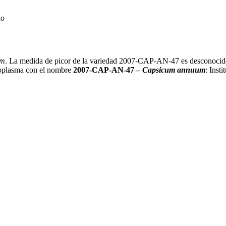
do
um
. La medida de picor de la variedad 2007-CAP-AN-47 es desconocido. 
moplasma con el nombre
2007-CAP-AN-47 –
Capsicum annuum
: Inst