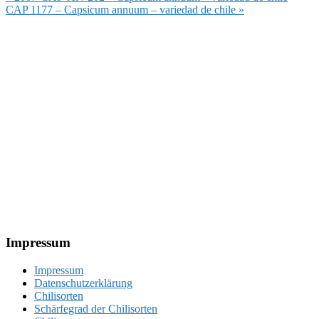
Beitrag:
Nächster
CAP 1177 – Capsicum annuum – variedad de chile »
Beitrag:
Footer
Impressum
Impressum
Datenschutzerklärung
Chilisorten
Schärfegrad der Chilisorten