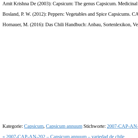
Amit Krishna De (2003): Capsicum: The genus Capsicum. Medicinal a
Bosland, P. W. (2012): Peppers: Vegetables and Spice Capsicums. C
Hornauer, M. (2016): Das Chili Handbuch: Anbau, Sortenlexikon, Ver
Kategorie:
Capsicum
,
Capsicum annuum
Stichworte:
2007-CAP-AN
Vorheriger
« 2007-CAP-AN-202 – Capsicum annuum – variedad de chile