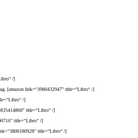
ibro“ /]
lag.
[amazon link=“3980432947″ title=“Libro“ /]
e=“Libro“ /]
835414860″ title=“Libro“ /]
716″ title=“Libro“ /]
ink=“3800180928″ title=“Libro“ /]