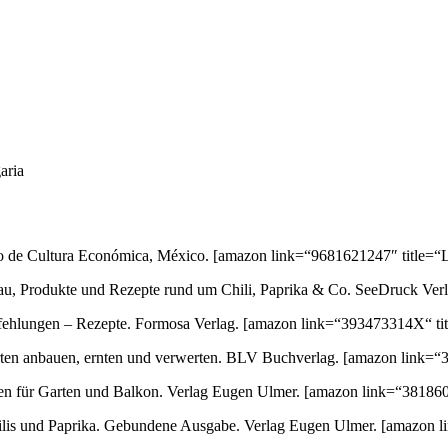
aria
ondo de Cultura Económica, México.
[amazon link=“9681621247″ title=“L
au, Produkte und Rezepte rund um Chili, Paprika & Co. SeeDruck Ver
empfehlungen – Rezepte. Formosa Verlag.
[amazon link=“393473314X“ titl
orten anbauen, ernten und verwerten. BLV Buchverlag.
[amazon link=“3
ten für Garten und Balkon. Verlag Eugen Ulmer.
[amazon link=“3818600
 Chilis und Paprika. Gebundene Ausgabe. Verlag Eugen Ulmer.
[amazon l