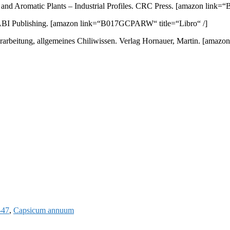
nd Aromatic Plants – Industrial Profiles. CRC Press.
[amazon link=“
ABI Publishing.
[amazon link=“B017GCPARW“ title=“Libro“ /]
arbeitung, allgemeines Chiliwissen. Verlag Hornauer, Martin.
[amazon 
-47
,
Capsicum annuum