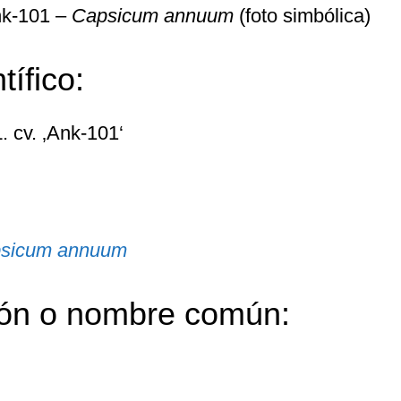
nk-101 –
Capsicum annuum
(foto simbólica)
ífico:
. cv. ‚Ank-101‘
sicum annuum
ón o nombre común: