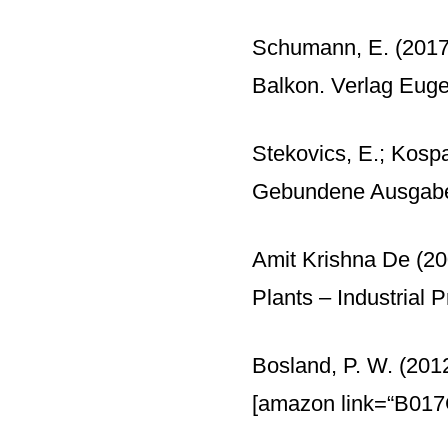
Schumann, E. (2017)
Balkon. Verlag Eug
Stekovics, E.; Kospa
Gebundene Ausgabe
Amit Krishna De (2
Plants – Industrial 
Bosland, P. W. (201
[amazon link=“B017G