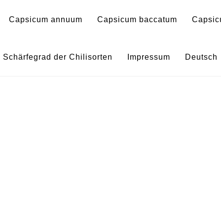
Capsicum annuum
Capsicum baccatum
Capsic
 Capsicum annuum – varieda
Schärfegrad der Chilisorten
Impressum
Deutsch