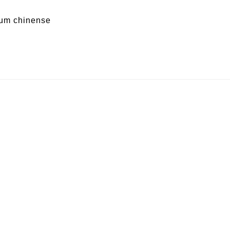
um chinense
d de chile