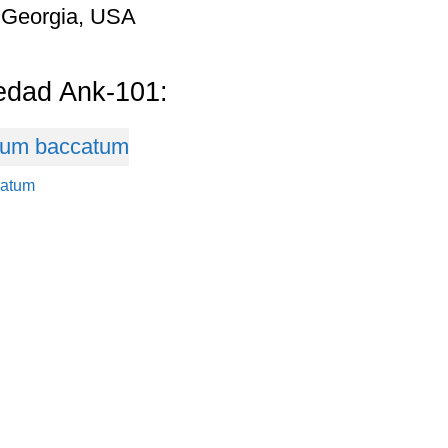
 Georgia, USA
iedad Ank-101:
catum