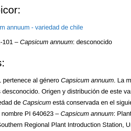
icor:
k-101 –
Capsicum annuum
: desconocido
:
1
pertenece al género
Capsicum annuum
. La m
desconocido. Origen y distribución de este va
iedad de
Capsicum
está conservada en el sigu
l nombre
PI 640623 –
Capsicum annuum
: Pla
outhern Regional Plant Introduction Station, Un