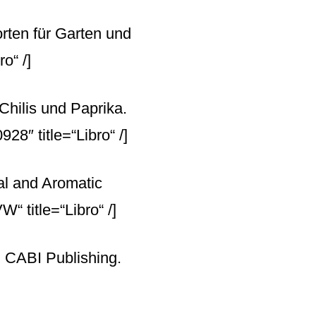
rten für Garten und
o“ /]
 Chilis und Paprika.
8″ title=“Libro“ /]
l and Aromatic
 title=“Libro“ /]
 CABI Publishing.