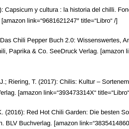
: Capsicum y cultura : la historia del chilli. Fo
.
[amazon link=“9681621247″ title=“Libro“ /]
 Das Chili Pepper Buch 2.0: Wissenswertes, A
li, Paprika & Co. SeeDruck Verlag.
[amazon l
 J.; Riering, T. (2017): Chilis: Kultur – Sorten
erlag.
[amazon link=“393473314X“ title=“Libro“ 
 K. (2016): Red Hot Chili Garden: Die besten S
en. BLV Buchverlag.
[amazon link=“3835414860″ t