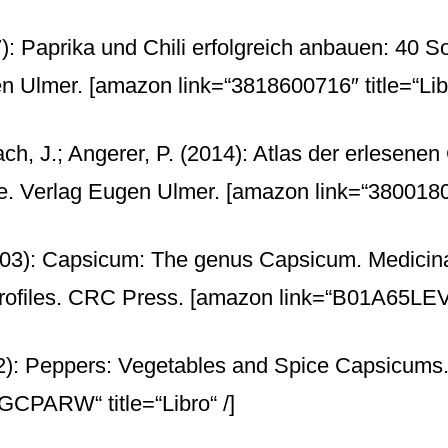
: Paprika und Chili erfolgreich anbauen: 40 So
en Ulmer.
[amazon link=“3818600716″ title=“Libr
ch, J.; Angerer, P. (2014): Atlas der erlesenen
. Verlag Eugen Ulmer.
[amazon link=“380018092
003): Capsicum: The genus Capsicum. Medicina
Profiles. CRC Press.
[amazon link=“B01A65LEVW“
2): Peppers: Vegetables and Spice Capsicums.
CPARW“ title=“Libro“ /]