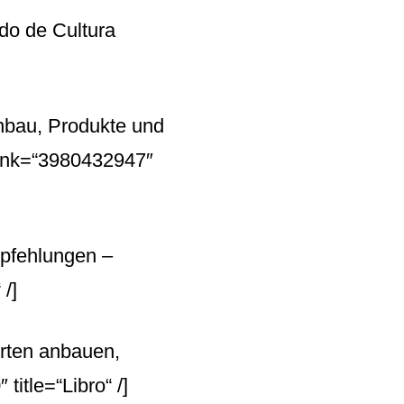
ndo de Cultura
nbau, Produkte und
ink=“3980432947″
empfehlungen –
/]
orten anbauen,
itle=“Libro“ /]