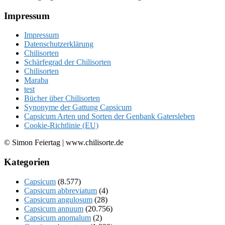
Footer
Impressum
Impressum
Datenschutzerklärung
Chilisorten
Schärfegrad der Chilisorten
Chilisorten
Maraba
test
Bücher über Chilisorten
Synonyme der Gattung Capsicum
Capsicum Arten und Sorten der Genbank Gatersleben
Cookie-Richtlinie (EU)
© Simon Feiertag | www.chilisorte.de
Kategorien
Capsicum
(8.577)
Capsicum abbreviatum
(4)
Capsicum angulosum
(28)
Capsicum annuum
(20.756)
Capsicum anomalum
(2)