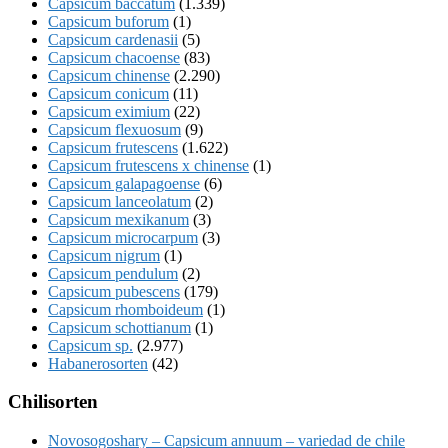
Capsicum baccatum
(1.339)
Capsicum buforum
(1)
Capsicum cardenasii
(5)
Capsicum chacoense
(83)
Capsicum chinense
(2.290)
Capsicum conicum
(11)
Capsicum eximium
(22)
Capsicum flexuosum
(9)
Capsicum frutescens
(1.622)
Capsicum frutescens x chinense
(1)
Capsicum galapagoense
(6)
Capsicum lanceolatum
(2)
Capsicum mexikanum
(3)
Capsicum microcarpum
(3)
Capsicum nigrum
(1)
Capsicum pendulum
(2)
Capsicum pubescens
(179)
Capsicum rhomboideum
(1)
Capsicum schottianum
(1)
Capsicum sp.
(2.977)
Habanerosorten
(42)
Chilisorten
Novosogoshary – Capsicum annuum – variedad de chile