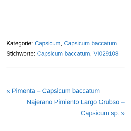
Kategorie:
Capsicum
,
Capsicum baccatum
Stichworte:
Capsicum baccatum
,
VI029108
Vorheriger
« Pimenta – Capsicum baccatum
Beitrag:
Nächster
Najerano Pimiento Largo Grubso –
Beitrag:
Capsicum sp. »