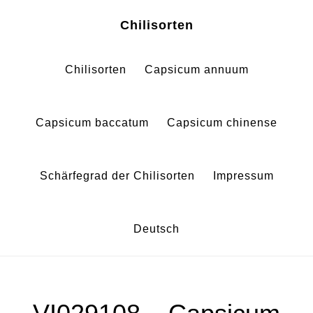
Zum
Zur
Chilisorten
Inhalt
Fußzeile
springen
springen
Chilisorten
Capsicum annuum
Capsicum baccatum
Capsicum chinense
Schärfegrad der Chilisorten
Impressum
Deutsch