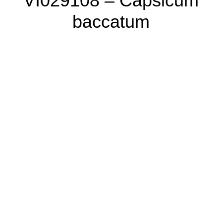
VI029108 – Capsicum
baccatum