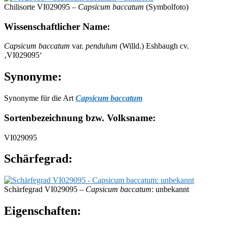
Chilisorte VI029095 –
Capsicum baccatum
(Symbolfoto)
Wissenschaftlicher Name:
Capsicum baccatum
var.
pendulum
(Willd.) Eshbaugh cv.
‚VI029095‘
Synonyme:
Synonyme für die Art
Capsicum baccatum
Sortenbezeichnung bzw. Volksname:
VI029095
Schärfegrad:
Schärfegrad VI029095 –
Capsicum baccatum
: unbekannt
Eigenschaften: