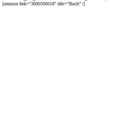
[amazon link=“3000500618″ title=“Buch“ /]