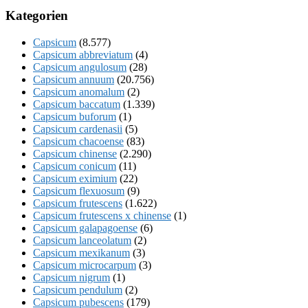
Kategorien
Capsicum
(8.577)
Capsicum abbreviatum
(4)
Capsicum angulosum
(28)
Capsicum annuum
(20.756)
Capsicum anomalum
(2)
Capsicum baccatum
(1.339)
Capsicum buforum
(1)
Capsicum cardenasii
(5)
Capsicum chacoense
(83)
Capsicum chinense
(2.290)
Capsicum conicum
(11)
Capsicum eximium
(22)
Capsicum flexuosum
(9)
Capsicum frutescens
(1.622)
Capsicum frutescens x chinense
(1)
Capsicum galapagoense
(6)
Capsicum lanceolatum
(2)
Capsicum mexikanum
(3)
Capsicum microcarpum
(3)
Capsicum nigrum
(1)
Capsicum pendulum
(2)
Capsicum pubescens
(179)