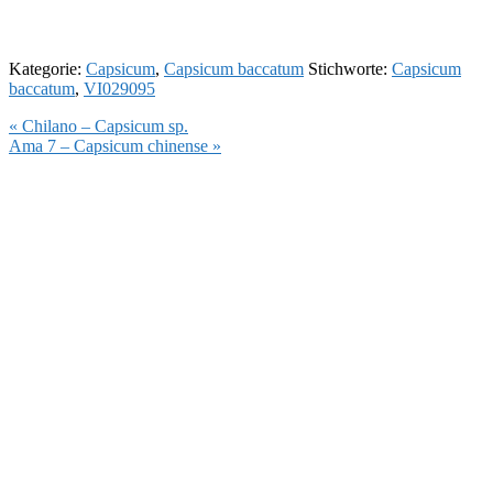
Kategorie:
Capsicum
,
Capsicum baccatum
Stichworte:
Capsicum
baccatum
,
VI029095
Vorheriger
« Chilano – Capsicum sp.
Beitrag:
Nächster
Ama 7 – Capsicum chinense »
Beitrag: