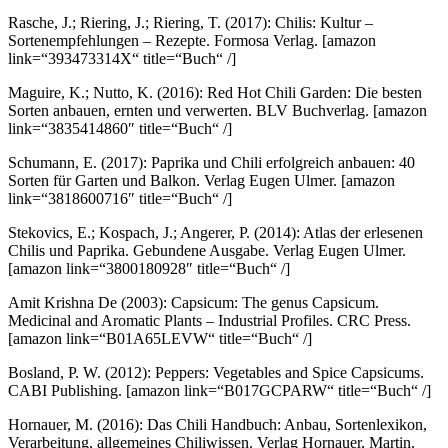
Rasche, J.; Riering, J.; Riering, T. (2017): Chilis: Kultur –
Sortenempfehlungen – Rezepte. Formosa Verlag.
[amazon
link=“393473314X“ title=“Buch“ /]
Maguire, K.; Nutto, K. (2016): Red Hot Chili Garden: Die besten
Sorten anbauen, ernten und verwerten. BLV Buchverlag.
[amazon
link=“3835414860″ title=“Buch“ /]
Schumann, E. (2017): Paprika und Chili erfolgreich anbauen: 40
Sorten für Garten und Balkon. Verlag Eugen Ulmer.
[amazon
link=“3818600716″ title=“Buch“ /]
Stekovics, E.; Kospach, J.; Angerer, P. (2014): Atlas der erlesenen
Chilis und Paprika. Gebundene Ausgabe. Verlag Eugen Ulmer.
[amazon link=“3800180928″ title=“Buch“ /]
Amit Krishna De (2003): Capsicum: The genus Capsicum.
Medicinal and Aromatic Plants – Industrial Profiles. CRC Press.
[amazon link=“B01A65LEVW“ title=“Buch“ /]
Bosland, P. W. (2012): Peppers: Vegetables and Spice Capsicums.
CABI Publishing.
[amazon link=“B017GCPARW“ title=“Buch“ /]
Hornauer, M. (2016): Das Chili Handbuch: Anbau, Sortenlexikon,
Verarbeitung, allgemeines Chiliwissen. Verlag Hornauer, Martin.