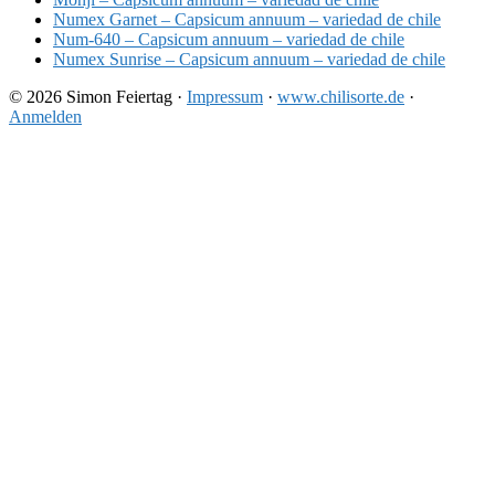
Numex Garnet – Capsicum annuum – variedad de chile
Num-640 – Capsicum annuum – variedad de chile
Numex Sunrise – Capsicum annuum – variedad de chile
© 2026 Simon Feiertag ·
Impressum
·
www.chilisorte.de
·
Anmelden