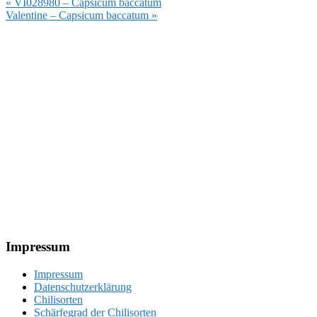
Vorheriger
« VI028980 – Capsicum baccatum
Beitrag:
Nächster
Valentine – Capsicum baccatum »
Beitrag:
Footer
Impressum
Impressum
Datenschutzerklärung
Chilisorten
Schärfegrad der Chilisorten