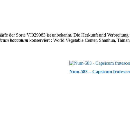
härfe der Sorte VI029083 ist unbekannt. Die Herkunft und Verbreitung de
icum baccatum
konserviert : World Vegetable Center, Shanhua, Tainan
Num-583 – Capsicum frutesce