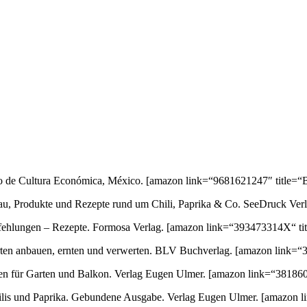
ondo de Cultura Económica, México.
[amazon link=“9681621247″ title=“B
au, Produkte und Rezepte rund um Chili, Paprika & Co. SeeDruck Ver
empfehlungen – Rezepte. Formosa Verlag.
[amazon link=“393473314X“ tit
orten anbauen, ernten und verwerten. BLV Buchverlag.
[amazon link=“3
ten für Garten und Balkon. Verlag Eugen Ulmer.
[amazon link=“381860
 Chilis und Paprika. Gebundene Ausgabe. Verlag Eugen Ulmer.
[amazon l