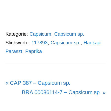
Kategorie:
Capsicum
,
Capsicum sp.
Stichworte:
117893
,
Capsicum sp.
,
Hankaui
Paraszt
,
Paprika
Vorheriger
« CAP 387 – Capsicum sp.
Beitrag:
Nächster
BRA 00036114-7 – Capsicum sp. »
Beitrag: