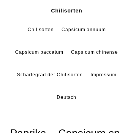
Zum
Zur
Chilisorten
Inhalt
Fußzeile
springen
springen
Chilisorten
Capsicum annuum
Capsicum baccatum
Capsicum chinense
Schärfegrad der Chilisorten
Impressum
Deutsch