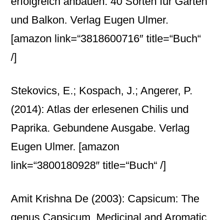
erfolgreich anbauen: 40 Sorten für Garten
und Balkon. Verlag Eugen Ulmer.
[amazon link=“3818600716″ title=“Buch“
/]
Stekovics, E.; Kospach, J.; Angerer, P.
(2014): Atlas der erlesenen Chilis und
Paprika. Gebundene Ausgabe. Verlag
Eugen Ulmer.
[amazon
link=“3800180928″ title=“Buch“ /]
Amit Krishna De (2003): Capsicum: The
genus Capsicum. Medicinal and Aromatic