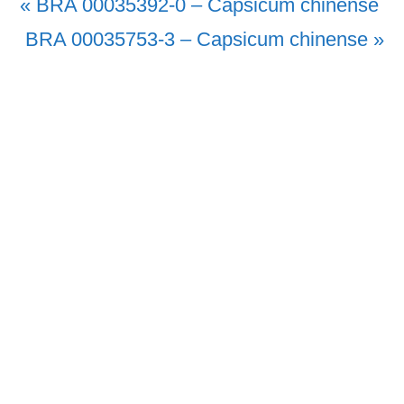
Vorheriger
« BRA 00035392-0 – Capsicum chinense
Beitrag:
Nächster
BRA 00035753-3 – Capsicum chinense »
Beitrag: