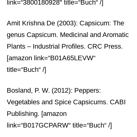
link=“3800180928″ title=“Buch“ /]
Amit Krishna De (2003): Capsicum: The
genus Capsicum. Medicinal and Aromatic
Plants – Industrial Profiles. CRC Press.
[amazon link=“B01A65LEVW“
title=“Buch“ /]
Bosland, P. W. (2012): Peppers:
Vegetables and Spice Capsicums. CABI
Publishing.
[amazon
link=“B017GCPARW“ title=“Buch“ /]