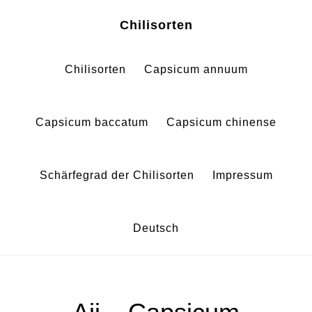
Zum
Zur
Chilisorten
Inhalt
Fußzeile
springen
springen
Chilisorten
Capsicum annuum
Capsicum baccatum
Capsicum chinense
Schärfegrad der Chilisorten
Impressum
Deutsch