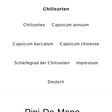
Zum
Zur
Chilisorten
Inhalt
Fußzeile
springen
springen
Chilisorten
Capsicum annuum
Capsicum baccatum
Capsicum chinense
Schärfegrad der Chilisorten
Impressum
Deutsch