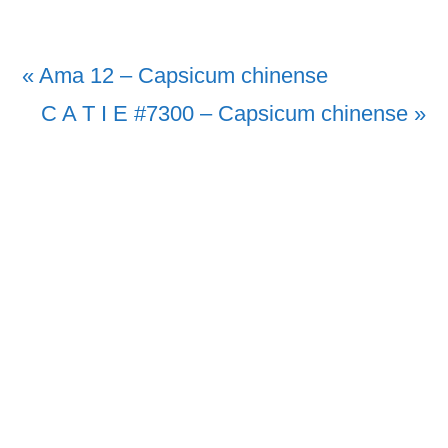
Vorheriger
« Ama 12 – Capsicum chinense
Beitrag:
Nächster
C A T I E #7300 – Capsicum chinense »
Beitrag: