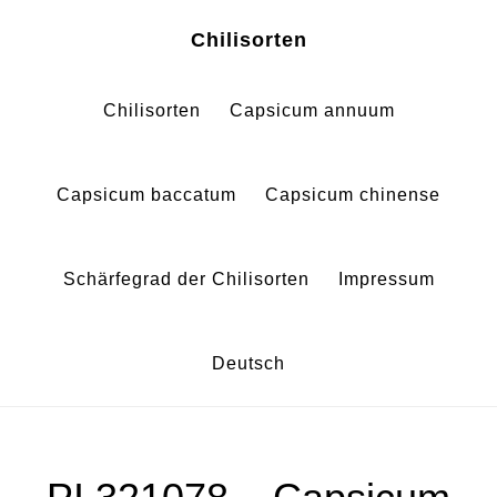
Zum
Zur
Chilisorten
Inhalt
Fußzeile
springen
springen
Chilisorten
Capsicum annuum
Capsicum baccatum
Capsicum chinense
Schärfegrad der Chilisorten
Impressum
Deutsch