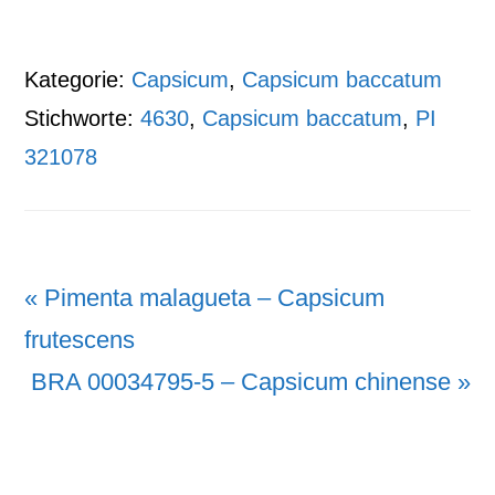
Kategorie:
Capsicum
,
Capsicum baccatum
Stichworte:
4630
,
Capsicum baccatum
,
PI
321078
Vorheriger
« Pimenta malagueta – Capsicum
Beitrag:
frutescens
Nächster
BRA 00034795-5 – Capsicum chinense »
Beitrag: