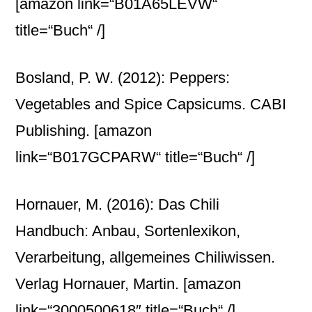
[amazon link=“B01A65LEVW“
title=“Buch“ /]
Bosland, P. W. (2012): Peppers:
Vegetables and Spice Capsicums. CABI
Publishing.
[amazon
link=“B017GCPARW“ title=“Buch“ /]
Hornauer, M. (2016): Das Chili
Handbuch: Anbau, Sortenlexikon,
Verarbeitung, allgemeines Chiliwissen.
Verlag Hornauer, Martin.
[amazon
link=“3000500618″ title=“Buch“ /]