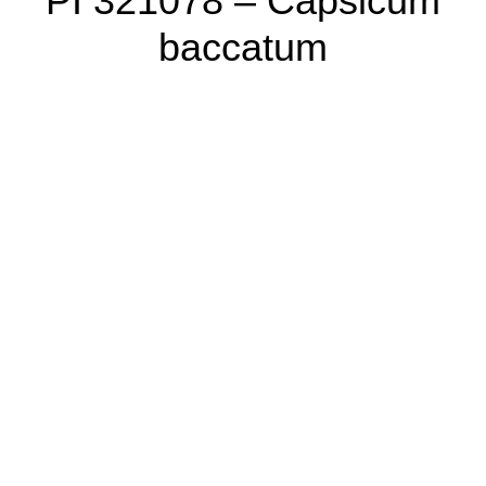
PI 321078 – Capsicum
baccatum