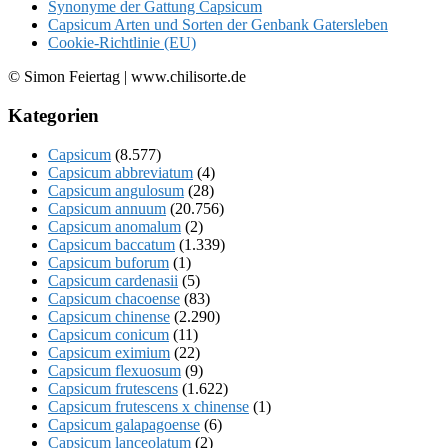
Synonyme der Gattung Capsicum
Capsicum Arten und Sorten der Genbank Gatersleben
Cookie-Richtlinie (EU)
© Simon Feiertag | www.chilisorte.de
Kategorien
Capsicum
(8.577)
Capsicum abbreviatum
(4)
Capsicum angulosum
(28)
Capsicum annuum
(20.756)
Capsicum anomalum
(2)
Capsicum baccatum
(1.339)
Capsicum buforum
(1)
Capsicum cardenasii
(5)
Capsicum chacoense
(83)
Capsicum chinense
(2.290)
Capsicum conicum
(11)
Capsicum eximium
(22)
Capsicum flexuosum
(9)
Capsicum frutescens
(1.622)
Capsicum frutescens x chinense
(1)
Capsicum galapagoense
(6)
Capsicum lanceolatum
(2)