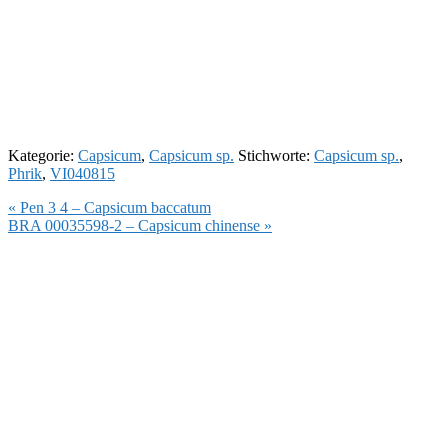
Kategorie:
Capsicum
,
Capsicum sp.
Stichworte:
Capsicum sp.
,
Phrik
,
VI040815
Vorheriger
« Pen 3 4 – Capsicum baccatum
Beitrag:
Nächster
BRA 00035598-2 – Capsicum chinense »
Beitrag: