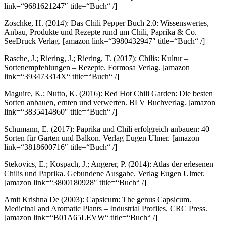
link=“9681621247″ title=“Buch“ /]
Zoschke, H. (2014): Das Chili Pepper Buch 2.0: Wissenswertes,
Anbau, Produkte und Rezepte rund um Chili, Paprika & Co.
SeeDruck Verlag.
[amazon link=“3980432947″ title=“Buch“ /]
Rasche, J.; Riering, J.; Riering, T. (2017): Chilis: Kultur –
Sortenempfehlungen – Rezepte. Formosa Verlag.
[amazon
link=“393473314X“ title=“Buch“ /]
Maguire, K.; Nutto, K. (2016): Red Hot Chili Garden: Die besten
Sorten anbauen, ernten und verwerten. BLV Buchverlag.
[amazon
link=“3835414860″ title=“Buch“ /]
Schumann, E. (2017): Paprika und Chili erfolgreich anbauen: 40
Sorten für Garten und Balkon. Verlag Eugen Ulmer.
[amazon
link=“3818600716″ title=“Buch“ /]
Stekovics, E.; Kospach, J.; Angerer, P. (2014): Atlas der erlesenen
Chilis und Paprika. Gebundene Ausgabe. Verlag Eugen Ulmer.
[amazon link=“3800180928″ title=“Buch“ /]
Amit Krishna De (2003): Capsicum: The genus Capsicum.
Medicinal and Aromatic Plants – Industrial Profiles. CRC Press.
[amazon link=“B01A65LEVW“ title=“Buch“ /]