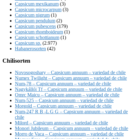
Capsicum mexikanum
(3)
Capsicum microcarpum
(3)
Capsicum nigrum
(1)
Capsicum pendulum
(2)
Capsicum pubescens
(179)
Capsicum rhomboideum
(1)
Capsicum schottianum
(1)
Capsicum sp.
(2.977)
Habanerosorten
(42)
Chilisorten
Novosogoshary – Capsicum annuum – variedad de chile
Numex Twilight – Capsicum annuum – variedad de chile
Num-78 – Capsicum annuum – variedad de chile
Nagykállói Tf – Capsicum annuum – variedad de chile
Omrc Maicu – Capsicum annuum – variedad de chile
Num-525 – Capsicum annuum – variedad de chile
Morgold – Capsicum annuum – variedad de chile
Num-247 R B -L G G – Capsicum annuum – variedad de
chile
Milord – Capsicum annuum – variedad de chile
Monori Jubileum – Capsicum annuum – variedad de chile
Morro de Vaca – Capsicum annuum – variedad de chile