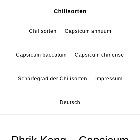
Zum
Zur
Chilisorten
Inhalt
Fußzeile
springen
springen
Chilisorten
Capsicum annuum
Capsicum baccatum
Capsicum chinense
Schärfegrad der Chilisorten
Impressum
Deutsch