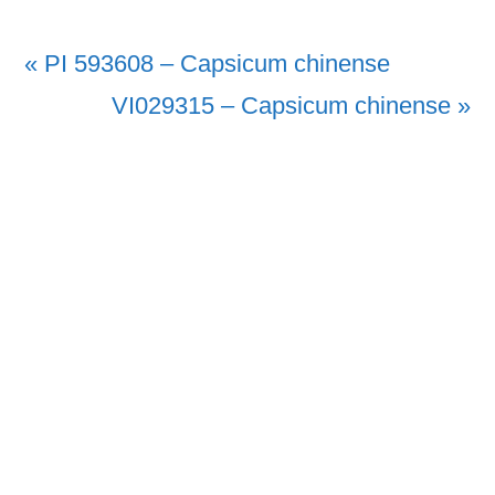
Vorheriger
« PI 593608 – Capsicum chinense
Beitrag:
Nächster
VI029315 – Capsicum chinense »
Beitrag: