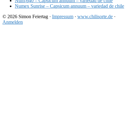
Num-640 – Capsicum annuum – variedad de chile
Numex Sunrise – Capsicum annuum – variedad de chile
© 2026 Simon Feiertag ·
Impressum
·
www.chilisorte.de
·
Anmelden