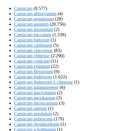
Capsicum
(8.577)
Capsicum abbreviatum
(4)
Capsicum angulosum
(28)
Capsicum annuum
(20.756)
Capsicum anomalum
(2)
Capsicum baccatum
(1.339)
Capsicum buforum
(1)
Capsicum cardenasii
(5)
Capsicum chacoense
(83)
Capsicum chinense
(2.290)
Capsicum conicum
(11)
Capsicum eximium
(22)
Capsicum flexuosum
(9)
Capsicum frutescens
(1.622)
Capsicum frutescens x chinense
(1)
Capsicum galapagoense
(6)
Capsicum lanceolatum
(2)
Capsicum mexikanum
(3)
Capsicum microcarpum
(3)
Capsicum nigrum
(1)
Capsicum pendulum
(2)
Capsicum pubescens
(179)
Capsicum rhomboideum
(1)
Capsicum schottianum
(1)