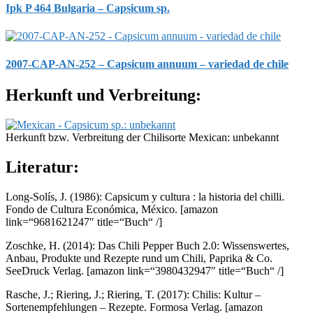
Ipk P 464 Bulgaria – Capsicum sp.
2007-CAP-AN-252 – Capsicum annuum – variedad de chile
Herkunft und Verbreitung:
Herkunft bzw. Verbreitung der Chilisorte Mexican: unbekannt
Literatur:
Long-Solís, J. (1986): Capsicum y cultura : la historia del chilli.
Fondo de Cultura Económica, México.
[amazon
link=“9681621247″ title=“Buch“ /]
Zoschke, H. (2014): Das Chili Pepper Buch 2.0: Wissenswertes,
Anbau, Produkte und Rezepte rund um Chili, Paprika & Co.
SeeDruck Verlag.
[amazon link=“3980432947″ title=“Buch“ /]
Rasche, J.; Riering, J.; Riering, T. (2017): Chilis: Kultur –
Sortenempfehlungen – Rezepte. Formosa Verlag.
[amazon