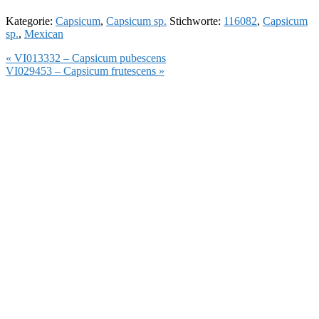
Kategorie:
Capsicum
,
Capsicum sp.
Stichworte:
116082
,
Capsicum
sp.
,
Mexican
Vorheriger
« VI013332 – Capsicum pubescens
Beitrag:
Nächster
VI029453 – Capsicum frutescens »
Beitrag: