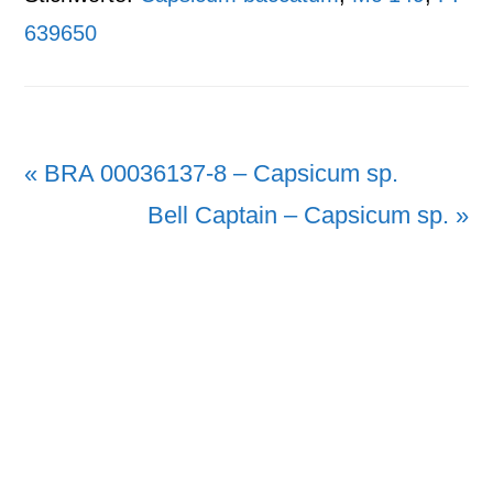
639650
Vorheriger
« BRA 00036137-8 – Capsicum sp.
Beitrag:
Nächster
Bell Captain – Capsicum sp. »
Beitrag: