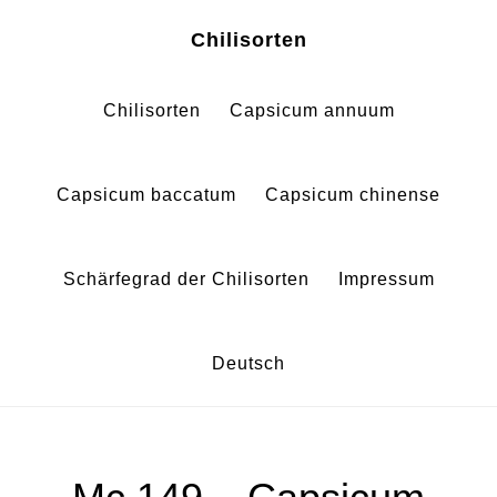
Zum
Zur
Chilisorten
Inhalt
Fußzeile
springen
springen
Chilisorten
Capsicum annuum
Capsicum baccatum
Capsicum chinense
Schärfegrad der Chilisorten
Impressum
Deutsch