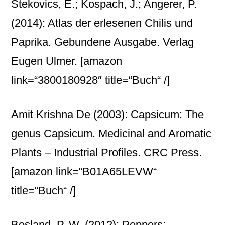
Stekovics, E.; Kospach, J.; Angerer, P.
(2014): Atlas der erlesenen Chilis und
Paprika. Gebundene Ausgabe. Verlag
Eugen Ulmer.
[amazon
link=“3800180928″ title=“Buch“ /]
Amit Krishna De (2003): Capsicum: The
genus Capsicum. Medicinal and Aromatic
Plants – Industrial Profiles. CRC Press.
[amazon link=“B01A65LEVW“
title=“Buch“ /]
Bosland, P. W. (2012): Peppers: