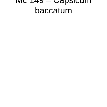
Mc 149 – Capsicum
baccatum