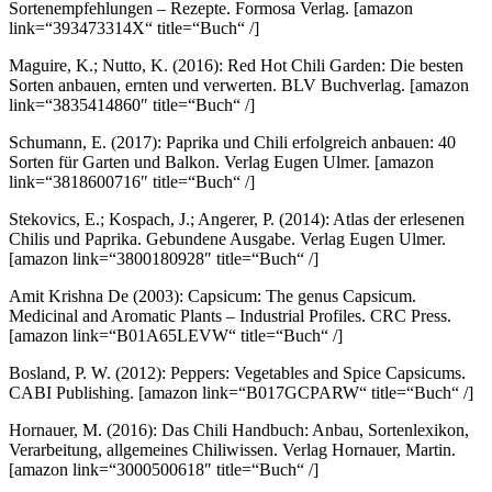
Sortenempfehlungen – Rezepte. Formosa Verlag.
[amazon
link=“393473314X“ title=“Buch“ /]
Maguire, K.; Nutto, K. (2016): Red Hot Chili Garden: Die besten
Sorten anbauen, ernten und verwerten. BLV Buchverlag.
[amazon
link=“3835414860″ title=“Buch“ /]
Schumann, E. (2017): Paprika und Chili erfolgreich anbauen: 40
Sorten für Garten und Balkon. Verlag Eugen Ulmer.
[amazon
link=“3818600716″ title=“Buch“ /]
Stekovics, E.; Kospach, J.; Angerer, P. (2014): Atlas der erlesenen
Chilis und Paprika. Gebundene Ausgabe. Verlag Eugen Ulmer.
[amazon link=“3800180928″ title=“Buch“ /]
Amit Krishna De (2003): Capsicum: The genus Capsicum.
Medicinal and Aromatic Plants – Industrial Profiles. CRC Press.
[amazon link=“B01A65LEVW“ title=“Buch“ /]
Bosland, P. W. (2012): Peppers: Vegetables and Spice Capsicums.
CABI Publishing.
[amazon link=“B017GCPARW“ title=“Buch“ /]
Hornauer, M. (2016): Das Chili Handbuch: Anbau, Sortenlexikon,
Verarbeitung, allgemeines Chiliwissen. Verlag Hornauer, Martin.
[amazon link=“3000500618″ title=“Buch“ /]