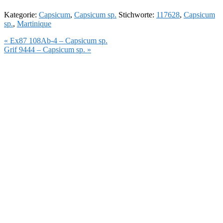
Kategorie:
Capsicum
,
Capsicum sp.
Stichworte:
117628
,
Capsicum
sp.
,
Martinique
Vorheriger
« Ex87 108Ab-4 – Capsicum sp.
Beitrag:
Nächster
Grif 9444 – Capsicum sp. »
Beitrag: