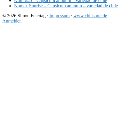
Num-640 – Capsicum annuum – variedad de chile
Numex Sunrise – Capsicum annuum – variedad de chile
© 2026 Simon Feiertag ·
Impressum
·
www.chilisorte.de
·
Anmelden