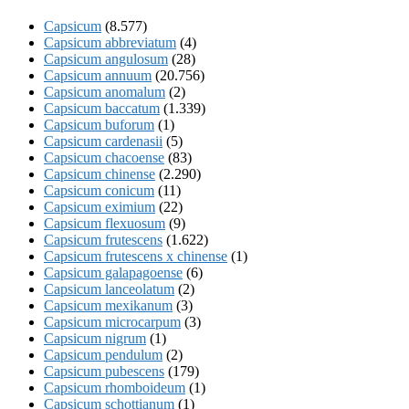
Capsicum
(8.577)
Capsicum abbreviatum
(4)
Capsicum angulosum
(28)
Capsicum annuum
(20.756)
Capsicum anomalum
(2)
Capsicum baccatum
(1.339)
Capsicum buforum
(1)
Capsicum cardenasii
(5)
Capsicum chacoense
(83)
Capsicum chinense
(2.290)
Capsicum conicum
(11)
Capsicum eximium
(22)
Capsicum flexuosum
(9)
Capsicum frutescens
(1.622)
Capsicum frutescens x chinense
(1)
Capsicum galapagoense
(6)
Capsicum lanceolatum
(2)
Capsicum mexikanum
(3)
Capsicum microcarpum
(3)
Capsicum nigrum
(1)
Capsicum pendulum
(2)
Capsicum pubescens
(179)
Capsicum rhomboideum
(1)
Capsicum schottianum
(1)