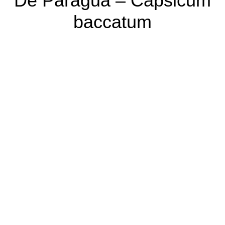
De Paragua – Capsicum
baccatum