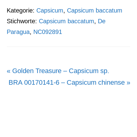
Kategorie:
Capsicum
,
Capsicum baccatum
Stichworte:
Capsicum baccatum
,
De
Paragua
,
NC092891
Vorheriger
« Golden Treasure – Capsicum sp.
Beitrag:
Nächster
BRA 00170141-6 – Capsicum chinense »
Beitrag: