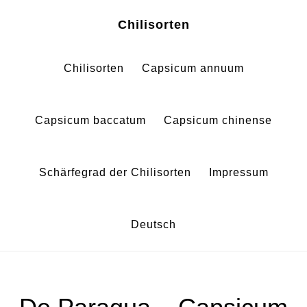
Zum
Zur
Chilisorten
Inhalt
Fußzeile
springen
springen
Chilisorten
Capsicum annuum
Capsicum baccatum
Capsicum chinense
Schärfegrad der Chilisorten
Impressum
Deutsch