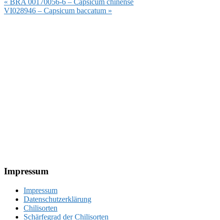
Vorheriger
« BRA 00170056-6 – Capsicum chinense
Beitrag:
Nächster
VI028946 – Capsicum baccatum »
Beitrag:
Footer
Impressum
Impressum
Datenschutzerklärung
Chilisorten
Schärfegrad der Chilisorten