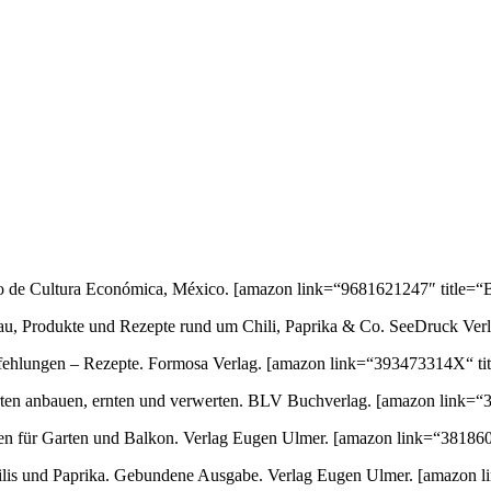
ondo de Cultura Económica, México.
[amazon link=“9681621247″ title=“B
au, Produkte und Rezepte rund um Chili, Paprika & Co. SeeDruck Ver
empfehlungen – Rezepte. Formosa Verlag.
[amazon link=“393473314X“ tit
orten anbauen, ernten und verwerten. BLV Buchverlag.
[amazon link=“3
ten für Garten und Balkon. Verlag Eugen Ulmer.
[amazon link=“381860
 Chilis und Paprika. Gebundene Ausgabe. Verlag Eugen Ulmer.
[amazon l