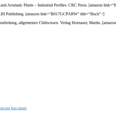
nd Aromatic Plants – Industrial Profiles. CRC Press.
[amazon link=“
ABI Publishing.
[amazon link=“B017GCPARW“ title=“Buch“ /]
arbeitung, allgemeines Chiliwissen. Verlag Hornauer, Martin.
[amazon
sicum baccatum