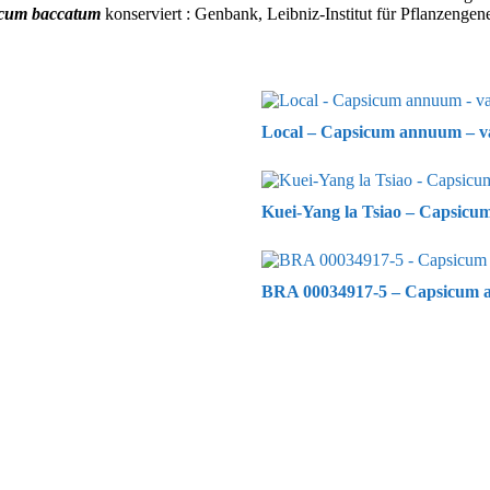
cum baccatum
konserviert : Genbank, Leibniz-Institut für Pflanzenge
Local – Capsicum annuum – va
Kuei-Yang la Tsiao – Capsicu
BRA 00034917-5 – Capsicum a