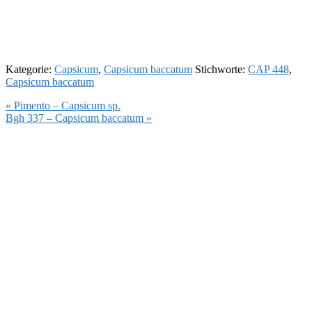
Kategorie:
Capsicum
,
Capsicum baccatum
Stichworte:
CAP 448
,
Capsicum baccatum
Vorheriger
« Pimento – Capsicum sp.
Beitrag:
Nächster
Bgh 337 – Capsicum baccatum »
Beitrag: