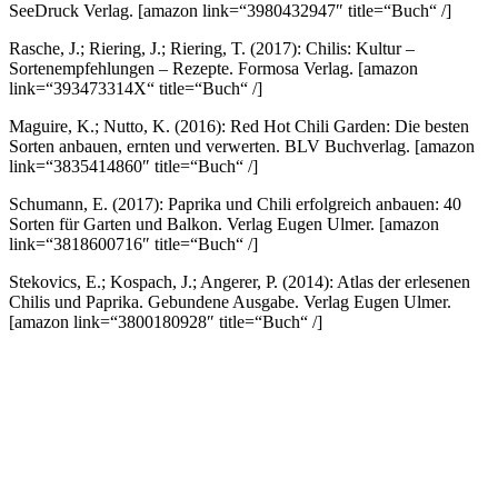
SeeDruck Verlag.
[amazon link=“3980432947″ title=“Buch“ /]
Rasche, J.; Riering, J.; Riering, T. (2017): Chilis: Kultur –
Sortenempfehlungen – Rezepte. Formosa Verlag.
[amazon
link=“393473314X“ title=“Buch“ /]
Maguire, K.; Nutto, K. (2016): Red Hot Chili Garden: Die besten
Sorten anbauen, ernten und verwerten. BLV Buchverlag.
[amazon
link=“3835414860″ title=“Buch“ /]
Schumann, E. (2017): Paprika und Chili erfolgreich anbauen: 40
Sorten für Garten und Balkon. Verlag Eugen Ulmer.
[amazon
link=“3818600716″ title=“Buch“ /]
Stekovics, E.; Kospach, J.; Angerer, P. (2014): Atlas der erlesenen
Chilis und Paprika. Gebundene Ausgabe. Verlag Eugen Ulmer.
[amazon link=“3800180928″ title=“Buch“ /]