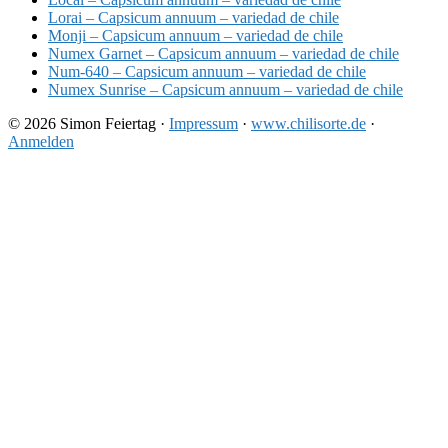
Lorai – Capsicum annuum – variedad de chile
Monji – Capsicum annuum – variedad de chile
Numex Garnet – Capsicum annuum – variedad de chile
Num-640 – Capsicum annuum – variedad de chile
Numex Sunrise – Capsicum annuum – variedad de chile
© 2026 Simon Feiertag ·
Impressum
·
www.chilisorte.de
·
Anmelden