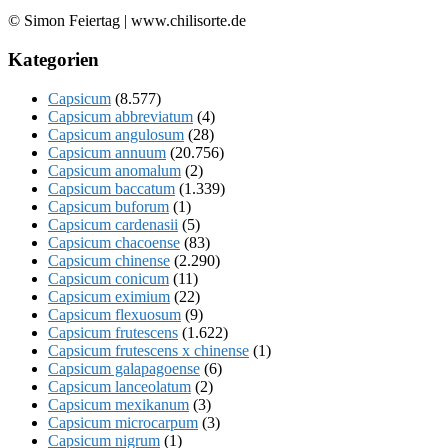
© Simon Feiertag | www.chilisorte.de
Kategorien
Capsicum
(8.577)
Capsicum abbreviatum
(4)
Capsicum angulosum
(28)
Capsicum annuum
(20.756)
Capsicum anomalum
(2)
Capsicum baccatum
(1.339)
Capsicum buforum
(1)
Capsicum cardenasii
(5)
Capsicum chacoense
(83)
Capsicum chinense
(2.290)
Capsicum conicum
(11)
Capsicum eximium
(22)
Capsicum flexuosum
(9)
Capsicum frutescens
(1.622)
Capsicum frutescens x chinense
(1)
Capsicum galapagoense
(6)
Capsicum lanceolatum
(2)
Capsicum mexikanum
(3)
Capsicum microcarpum
(3)
Capsicum nigrum
(1)