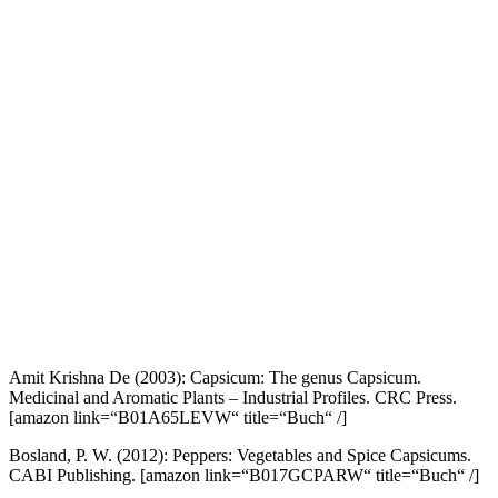
Amit Krishna De (2003): Capsicum: The genus Capsicum.
Medicinal and Aromatic Plants – Industrial Profiles. CRC Press.
[amazon link=“B01A65LEVW“ title=“Buch“ /]
Bosland, P. W. (2012): Peppers: Vegetables and Spice Capsicums.
CABI Publishing.
[amazon link=“B017GCPARW“ title=“Buch“ /]