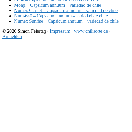
Monji – Capsicum annuum – variedad de chile
Numex Garnet – Capsicum annuum – variedad de chile
Num-640 – Capsicum annuum – variedad de chile
Numex Sunrise – Capsicum annuum – variedad de chile
© 2026 Simon Feiertag ·
Impressum
·
www.chilisorte.de
·
Anmelden