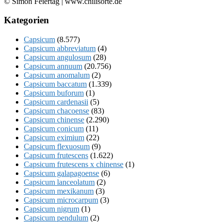
© Simon Feiertag | www.chilisorte.de
Kategorien
Capsicum
(8.577)
Capsicum abbreviatum
(4)
Capsicum angulosum
(28)
Capsicum annuum
(20.756)
Capsicum anomalum
(2)
Capsicum baccatum
(1.339)
Capsicum buforum
(1)
Capsicum cardenasii
(5)
Capsicum chacoense
(83)
Capsicum chinense
(2.290)
Capsicum conicum
(11)
Capsicum eximium
(22)
Capsicum flexuosum
(9)
Capsicum frutescens
(1.622)
Capsicum frutescens x chinense
(1)
Capsicum galapagoense
(6)
Capsicum lanceolatum
(2)
Capsicum mexikanum
(3)
Capsicum microcarpum
(3)
Capsicum nigrum
(1)
Capsicum pendulum
(2)