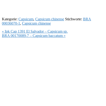
Kategorie:
Capsicum
,
Capsicum chinense
Stichworte:
BRA
00036070-1
,
Capsicum chinense
Vorheriger
« Ipk Cap 1391 El Salvador – Capsicum sp.
Beitrag:
Nächster
BRA 00170089-7 – Capsicum baccatum »
Beitrag: