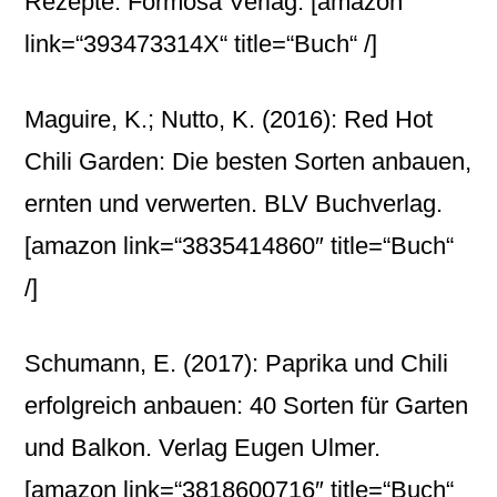
Rezepte. Formosa Verlag.
[amazon
link=“393473314X“ title=“Buch“ /]
Maguire, K.; Nutto, K. (2016): Red Hot
Chili Garden: Die besten Sorten anbauen,
ernten und verwerten. BLV Buchverlag.
[amazon link=“3835414860″ title=“Buch“
/]
Schumann, E. (2017): Paprika und Chili
erfolgreich anbauen: 40 Sorten für Garten
und Balkon. Verlag Eugen Ulmer.
[amazon link=“3818600716″ title=“Buch“