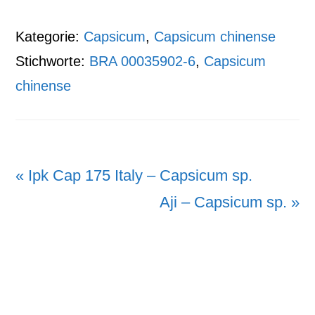
Kategorie:
Capsicum
,
Capsicum chinense
Stichworte:
BRA 00035902-6
,
Capsicum
chinense
Vorheriger
« Ipk Cap 175 Italy – Capsicum sp.
Beitrag:
Nächster
Aji – Capsicum sp. »
Beitrag: