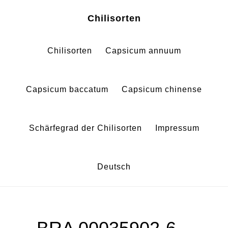
Zum
Zur
Chilisorten
Inhalt
Fußzeile
springen
springen
Chilisorten
Capsicum annuum
Capsicum baccatum
Capsicum chinense
Schärfegrad der Chilisorten
Impressum
Deutsch