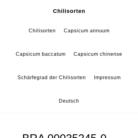
Zum
Zur
Chilisorten
Inhalt
Fußzeile
springen
springen
Chilisorten
Capsicum annuum
Capsicum baccatum
Capsicum chinense
Schärfegrad der Chilisorten
Impressum
Deutsch