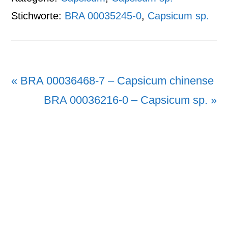
Stichworte:
BRA 00035245-0
,
Capsicum sp.
Vorheriger
« BRA 00036468-7 – Capsicum chinense
Beitrag:
Nächster
BRA 00036216-0 – Capsicum sp. »
Beitrag: