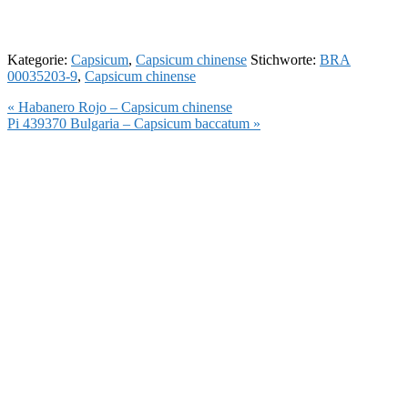
Kategorie:
Capsicum
,
Capsicum chinense
Stichworte:
BRA
00035203-9
,
Capsicum chinense
Vorheriger
« Habanero Rojo – Capsicum chinense
Beitrag:
Nächster
Pi 439370 Bulgaria – Capsicum baccatum »
Beitrag: