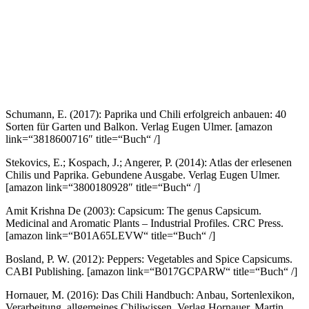
Schumann, E. (2017): Paprika und Chili erfolgreich anbauen: 40
Sorten für Garten und Balkon. Verlag Eugen Ulmer.
[amazon
link=“3818600716″ title=“Buch“ /]
Stekovics, E.; Kospach, J.; Angerer, P. (2014): Atlas der erlesenen
Chilis und Paprika. Gebundene Ausgabe. Verlag Eugen Ulmer.
[amazon link=“3800180928″ title=“Buch“ /]
Amit Krishna De (2003): Capsicum: The genus Capsicum.
Medicinal and Aromatic Plants – Industrial Profiles. CRC Press.
[amazon link=“B01A65LEVW“ title=“Buch“ /]
Bosland, P. W. (2012): Peppers: Vegetables and Spice Capsicums.
CABI Publishing.
[amazon link=“B017GCPARW“ title=“Buch“ /]
Hornauer, M. (2016): Das Chili Handbuch: Anbau, Sortenlexikon,
Verarbeitung, allgemeines Chiliwissen. Verlag Hornauer, Martin.