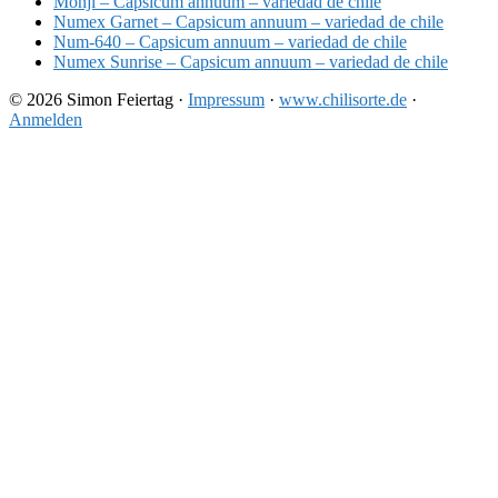
Monji – Capsicum annuum – variedad de chile
Numex Garnet – Capsicum annuum – variedad de chile
Num-640 – Capsicum annuum – variedad de chile
Numex Sunrise – Capsicum annuum – variedad de chile
© 2026 Simon Feiertag ·
Impressum
·
www.chilisorte.de
·
Anmelden