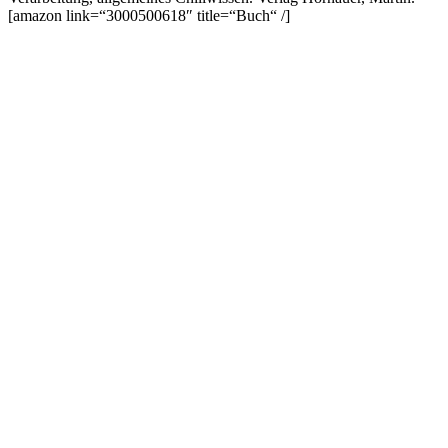
[amazon link=“3000500618″ title=“Buch“ /]