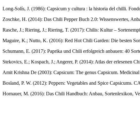
Long-Solís, J. (1986): Capsicum y cultura : la historia del chilli. F
Zoschke, H. (2014): Das Chili Pepper Buch 2.0: Wissenswertes, Anb
Rasche, J.; Riering, J.; Riering, T. (2017): Chilis: Kultur – Sorten
Maguire, K.; Nutto, K. (2016): Red Hot Chili Garden: Die besten S
Schumann, E. (2017): Paprika und Chili erfolgreich anbauen: 40 Sor
Stekovics, E.; Kospach, J.; Angerer, P. (2014): Atlas der erlesenen
Amit Krishna De (2003): Capsicum: The genus Capsicum. Medicinal a
Bosland, P. W. (2012): Peppers: Vegetables and Spice Capsicums. C
Hornauer, M. (2016): Das Chili Handbuch: Anbau, Sortenlexikon, Ver