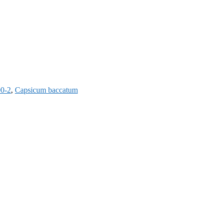
0-2
,
Capsicum baccatum