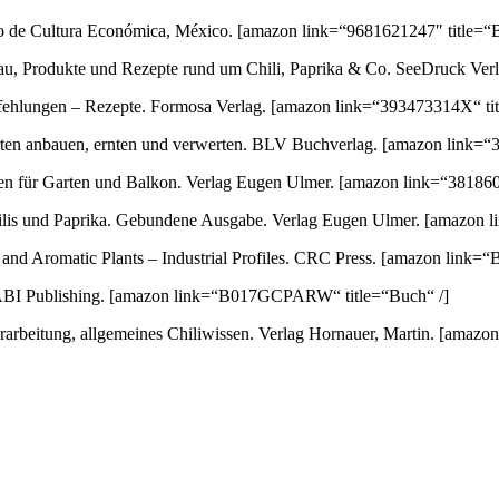
ondo de Cultura Económica, México.
[amazon link=“9681621247″ title=“B
au, Produkte und Rezepte rund um Chili, Paprika & Co. SeeDruck Ver
empfehlungen – Rezepte. Formosa Verlag.
[amazon link=“393473314X“ tit
orten anbauen, ernten und verwerten. BLV Buchverlag.
[amazon link=“3
ten für Garten und Balkon. Verlag Eugen Ulmer.
[amazon link=“381860
 Chilis und Paprika. Gebundene Ausgabe. Verlag Eugen Ulmer.
[amazon l
nd Aromatic Plants – Industrial Profiles. CRC Press.
[amazon link=“
ABI Publishing.
[amazon link=“B017GCPARW“ title=“Buch“ /]
arbeitung, allgemeines Chiliwissen. Verlag Hornauer, Martin.
[amazon