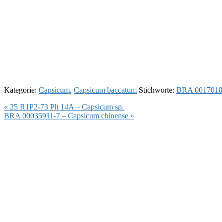
Kategorie:
Capsicum
,
Capsicum baccatum
Stichworte:
BRA 0017010
Vorheriger
« 25 R1P2-73 Plt 14A – Capsicum sp.
Beitrag:
Nächster
BRA 00035911-7 – Capsicum chinense »
Beitrag: