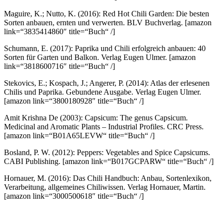
Maguire, K.; Nutto, K. (2016): Red Hot Chili Garden: Die besten
Sorten anbauen, ernten und verwerten. BLV Buchverlag.
[amazon
link=“3835414860″ title=“Buch“ /]
Schumann, E. (2017): Paprika und Chili erfolgreich anbauen: 40
Sorten für Garten und Balkon. Verlag Eugen Ulmer.
[amazon
link=“3818600716″ title=“Buch“ /]
Stekovics, E.; Kospach, J.; Angerer, P. (2014): Atlas der erlesenen
Chilis und Paprika. Gebundene Ausgabe. Verlag Eugen Ulmer.
[amazon link=“3800180928″ title=“Buch“ /]
Amit Krishna De (2003): Capsicum: The genus Capsicum.
Medicinal and Aromatic Plants – Industrial Profiles. CRC Press.
[amazon link=“B01A65LEVW“ title=“Buch“ /]
Bosland, P. W. (2012): Peppers: Vegetables and Spice Capsicums.
CABI Publishing.
[amazon link=“B017GCPARW“ title=“Buch“ /]
Hornauer, M. (2016): Das Chili Handbuch: Anbau, Sortenlexikon,
Verarbeitung, allgemeines Chiliwissen. Verlag Hornauer, Martin.
[amazon link=“3000500618″ title=“Buch“ /]