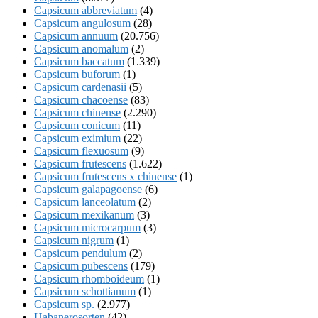
Capsicum abbreviatum
(4)
Capsicum angulosum
(28)
Capsicum annuum
(20.756)
Capsicum anomalum
(2)
Capsicum baccatum
(1.339)
Capsicum buforum
(1)
Capsicum cardenasii
(5)
Capsicum chacoense
(83)
Capsicum chinense
(2.290)
Capsicum conicum
(11)
Capsicum eximium
(22)
Capsicum flexuosum
(9)
Capsicum frutescens
(1.622)
Capsicum frutescens x chinense
(1)
Capsicum galapagoense
(6)
Capsicum lanceolatum
(2)
Capsicum mexikanum
(3)
Capsicum microcarpum
(3)
Capsicum nigrum
(1)
Capsicum pendulum
(2)
Capsicum pubescens
(179)
Capsicum rhomboideum
(1)
Capsicum schottianum
(1)
Capsicum sp.
(2.977)
Habanerosorten
(42)