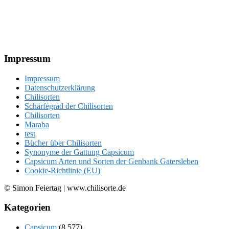
Footer
Impressum
Impressum
Datenschutzerklärung
Chilisorten
Schärfegrad der Chilisorten
Chilisorten
Maraba
test
Bücher über Chilisorten
Synonyme der Gattung Capsicum
Capsicum Arten und Sorten der Genbank Gatersleben
Cookie-Richtlinie (EU)
© Simon Feiertag | www.chilisorte.de
Kategorien
Capsicum
(8.577)