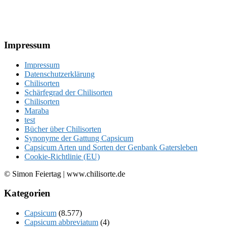
Footer
Impressum
Impressum
Datenschutzerklärung
Chilisorten
Schärfegrad der Chilisorten
Chilisorten
Maraba
test
Bücher über Chilisorten
Synonyme der Gattung Capsicum
Capsicum Arten und Sorten der Genbank Gatersleben
Cookie-Richtlinie (EU)
© Simon Feiertag | www.chilisorte.de
Kategorien
Capsicum
(8.577)
Capsicum abbreviatum
(4)