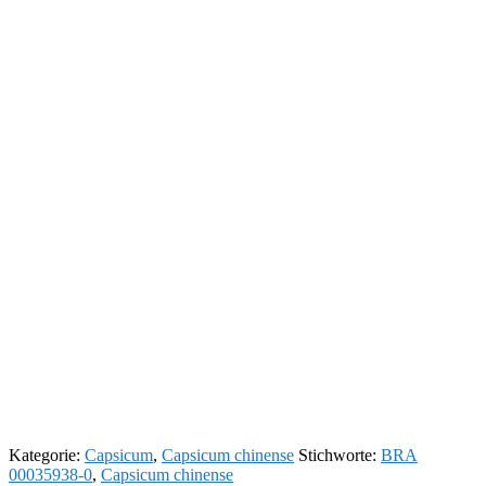
Kategorie:
Capsicum
,
Capsicum chinense
Stichworte:
BRA
00035938-0
,
Capsicum chinense