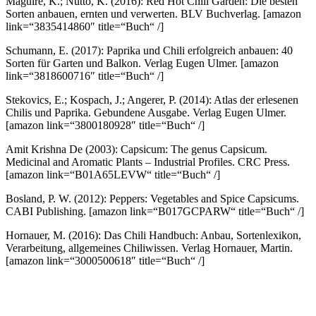
Maguire, K.; Nutto, K. (2016): Red Hot Chili Garden: Die besten
Sorten anbauen, ernten und verwerten. BLV Buchverlag.
[amazon
link=“3835414860″ title=“Buch“ /]
Schumann, E. (2017): Paprika und Chili erfolgreich anbauen: 40
Sorten für Garten und Balkon. Verlag Eugen Ulmer.
[amazon
link=“3818600716″ title=“Buch“ /]
Stekovics, E.; Kospach, J.; Angerer, P. (2014): Atlas der erlesenen
Chilis und Paprika. Gebundene Ausgabe. Verlag Eugen Ulmer.
[amazon link=“3800180928″ title=“Buch“ /]
Amit Krishna De (2003): Capsicum: The genus Capsicum.
Medicinal and Aromatic Plants – Industrial Profiles. CRC Press.
[amazon link=“B01A65LEVW“ title=“Buch“ /]
Bosland, P. W. (2012): Peppers: Vegetables and Spice Capsicums.
CABI Publishing.
[amazon link=“B017GCPARW“ title=“Buch“ /]
Hornauer, M. (2016): Das Chili Handbuch: Anbau, Sortenlexikon,
Verarbeitung, allgemeines Chiliwissen. Verlag Hornauer, Martin.
[amazon link=“3000500618″ title=“Buch“ /]