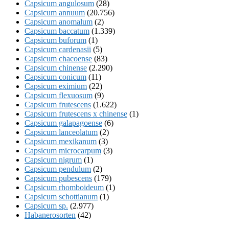
Capsicum angulosum
(28)
Capsicum annuum
(20.756)
Capsicum anomalum
(2)
Capsicum baccatum
(1.339)
Capsicum buforum
(1)
Capsicum cardenasii
(5)
Capsicum chacoense
(83)
Capsicum chinense
(2.290)
Capsicum conicum
(11)
Capsicum eximium
(22)
Capsicum flexuosum
(9)
Capsicum frutescens
(1.622)
Capsicum frutescens x chinense
(1)
Capsicum galapagoense
(6)
Capsicum lanceolatum
(2)
Capsicum mexikanum
(3)
Capsicum microcarpum
(3)
Capsicum nigrum
(1)
Capsicum pendulum
(2)
Capsicum pubescens
(179)
Capsicum rhomboideum
(1)
Capsicum schottianum
(1)
Capsicum sp.
(2.977)
Habanerosorten
(42)