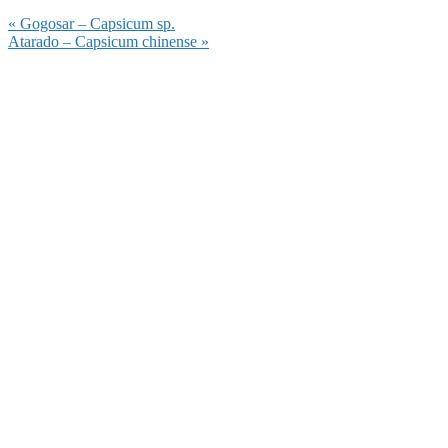
Vorheriger
« Gogosar – Capsicum sp.
Beitrag:
Nächster
Atarado – Capsicum chinense »
Beitrag: