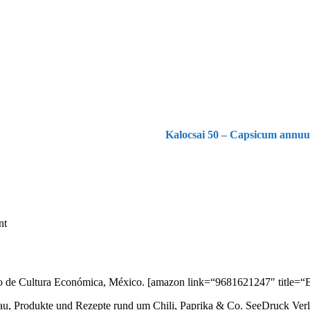
Kalocsai 50 – Capsicum annuum
nt
ondo de Cultura Económica, México.
[amazon link=“9681621247″ title=“B
au, Produkte und Rezepte rund um Chili, Paprika & Co. SeeDruck Ver