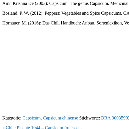
Amit Krishna De (2003): Capsicum: The genus Capsicum. Medicinal a
Bosland, P. W. (2012): Peppers: Vegetables and Spice Capsicums. C
Hornauer, M. (2016): Das Chili Handbuch: Anbau, Sortenlexikon, Ver
Kategorie:
Capsicum
,
Capsicum chinense
Stichworte:
BRA 0003590
Vorheriger
« Chile Picante 1044 – Capsicum frutescens