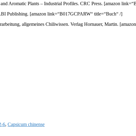
nd Aromatic Plants – Industrial Profiles. CRC Press.
[amazon link=“
ABI Publishing.
[amazon link=“B017GCPARW“ title=“Buch“ /]
arbeitung, allgemeines Chiliwissen. Verlag Hornauer, Martin.
[amazon
2-6
,
Capsicum chinense