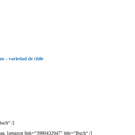
 – variedad de chile
uch“ /]
lag.
[amazon link=“3980432947″ title=“Buch“ /]