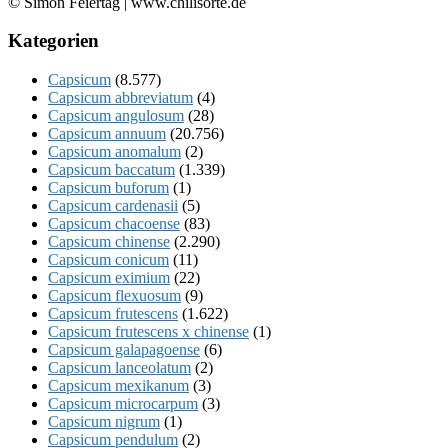
© Simon Feiertag | www.chilisorte.de
Kategorien
Capsicum
(8.577)
Capsicum abbreviatum
(4)
Capsicum angulosum
(28)
Capsicum annuum
(20.756)
Capsicum anomalum
(2)
Capsicum baccatum
(1.339)
Capsicum buforum
(1)
Capsicum cardenasii
(5)
Capsicum chacoense
(83)
Capsicum chinense
(2.290)
Capsicum conicum
(11)
Capsicum eximium
(22)
Capsicum flexuosum
(9)
Capsicum frutescens
(1.622)
Capsicum frutescens x chinense
(1)
Capsicum galapagoense
(6)
Capsicum lanceolatum
(2)
Capsicum mexikanum
(3)
Capsicum microcarpum
(3)
Capsicum nigrum
(1)
Capsicum pendulum
(2)