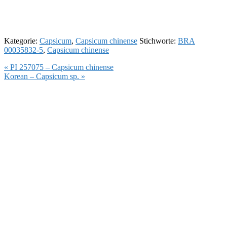
Kategorie:
Capsicum
,
Capsicum chinense
Stichworte:
BRA
00035832-5
,
Capsicum chinense
Vorheriger
« PI 257075 – Capsicum chinense
Beitrag:
Nächster
Korean – Capsicum sp. »
Beitrag: