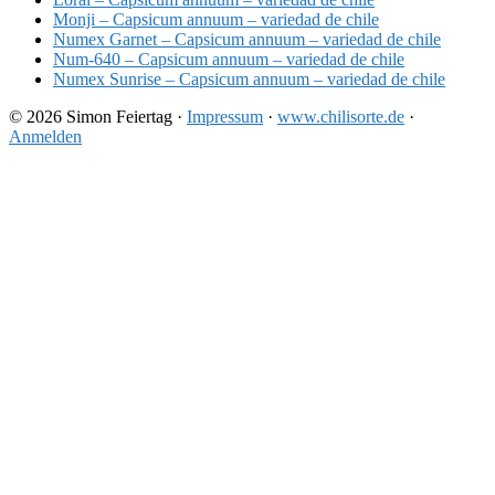
Monji – Capsicum annuum – variedad de chile
Numex Garnet – Capsicum annuum – variedad de chile
Num-640 – Capsicum annuum – variedad de chile
Numex Sunrise – Capsicum annuum – variedad de chile
© 2026 Simon Feiertag ·
Impressum
·
www.chilisorte.de
·
Anmelden