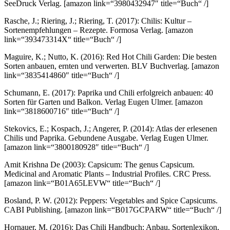
SeeDruck Verlag.
[amazon link=“3980432947″ title=“Buch“ /]
Rasche, J.; Riering, J.; Riering, T. (2017): Chilis: Kultur –
Sortenempfehlungen – Rezepte. Formosa Verlag.
[amazon
link=“393473314X“ title=“Buch“ /]
Maguire, K.; Nutto, K. (2016): Red Hot Chili Garden: Die besten
Sorten anbauen, ernten und verwerten. BLV Buchverlag.
[amazon
link=“3835414860″ title=“Buch“ /]
Schumann, E. (2017): Paprika und Chili erfolgreich anbauen: 40
Sorten für Garten und Balkon. Verlag Eugen Ulmer.
[amazon
link=“3818600716″ title=“Buch“ /]
Stekovics, E.; Kospach, J.; Angerer, P. (2014): Atlas der erlesenen
Chilis und Paprika. Gebundene Ausgabe. Verlag Eugen Ulmer.
[amazon link=“3800180928″ title=“Buch“ /]
Amit Krishna De (2003): Capsicum: The genus Capsicum.
Medicinal and Aromatic Plants – Industrial Profiles. CRC Press.
[amazon link=“B01A65LEVW“ title=“Buch“ /]
Bosland, P. W. (2012): Peppers: Vegetables and Spice Capsicums.
CABI Publishing.
[amazon link=“B017GCPARW“ title=“Buch“ /]
Hornauer, M. (2016): Das Chili Handbuch: Anbau, Sortenlexikon,