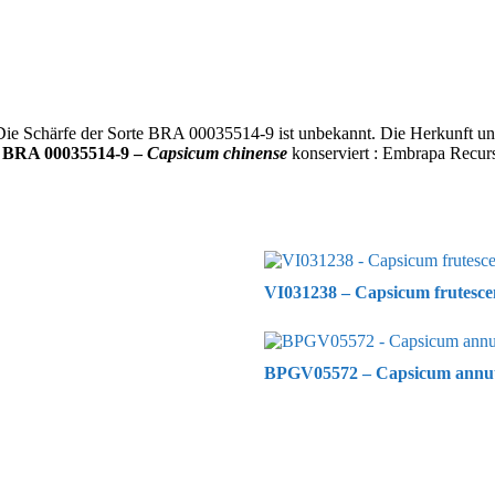
Die Schärfe der Sorte BRA 00035514-9 ist unbekannt. Die Herkunft und
g
BRA 00035514-9 –
Capsicum chinense
konserviert : Embrapa Recurso
VI031238 – Capsicum frutesce
BPGV05572 – Capsicum annuum