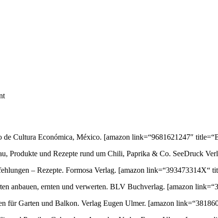
nt
ondo de Cultura Económica, México.
[amazon link=“9681621247″ title=“B
au, Produkte und Rezepte rund um Chili, Paprika & Co. SeeDruck Ver
empfehlungen – Rezepte. Formosa Verlag.
[amazon link=“393473314X“ tit
orten anbauen, ernten und verwerten. BLV Buchverlag.
[amazon link=“3
ten für Garten und Balkon. Verlag Eugen Ulmer.
[amazon link=“381860