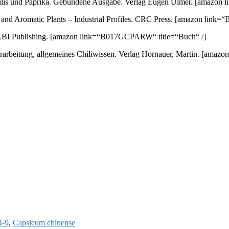
 Chilis und Paprika. Gebundene Ausgabe. Verlag Eugen Ulmer.
[amazon l
nd Aromatic Plants – Industrial Profiles. CRC Press.
[amazon link=“
ABI Publishing.
[amazon link=“B017GCPARW“ title=“Buch“ /]
arbeitung, allgemeines Chiliwissen. Verlag Hornauer, Martin.
[amazon
4-9
,
Capsicum chinense