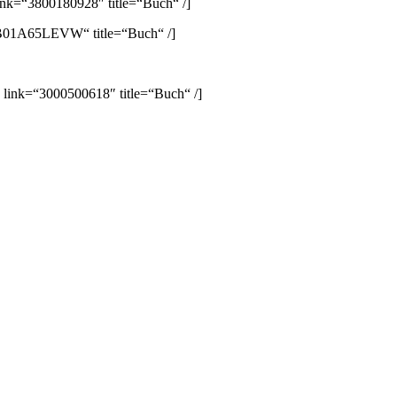
ink=“3800180928″ title=“Buch“ /]
B01A65LEVW“ title=“Buch“ /]
 link=“3000500618″ title=“Buch“ /]