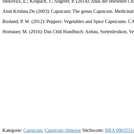
Stekovics, E.; Kospach, J.; Angerer, P. (2014): Atlas der erlesenen
Amit Krishna De (2003): Capsicum: The genus Capsicum. Medicinal a
Bosland, P. W. (2012): Peppers: Vegetables and Spice Capsicums. C
Hornauer, M. (2016): Das Chili Handbuch: Anbau, Sortenlexikon, Ver
Kategorie:
Capsicum
,
Capsicum chinense
Stichworte:
BRA 0003551