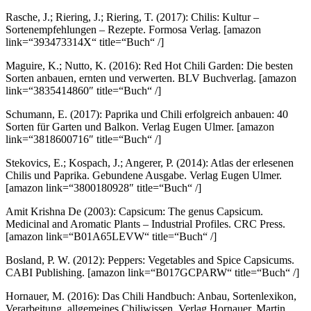
Rasche, J.; Riering, J.; Riering, T. (2017): Chilis: Kultur –
Sortenempfehlungen – Rezepte. Formosa Verlag.
[amazon
link=“393473314X“ title=“Buch“ /]
Maguire, K.; Nutto, K. (2016): Red Hot Chili Garden: Die besten
Sorten anbauen, ernten und verwerten. BLV Buchverlag.
[amazon
link=“3835414860″ title=“Buch“ /]
Schumann, E. (2017): Paprika und Chili erfolgreich anbauen: 40
Sorten für Garten und Balkon. Verlag Eugen Ulmer.
[amazon
link=“3818600716″ title=“Buch“ /]
Stekovics, E.; Kospach, J.; Angerer, P. (2014): Atlas der erlesenen
Chilis und Paprika. Gebundene Ausgabe. Verlag Eugen Ulmer.
[amazon link=“3800180928″ title=“Buch“ /]
Amit Krishna De (2003): Capsicum: The genus Capsicum.
Medicinal and Aromatic Plants – Industrial Profiles. CRC Press.
[amazon link=“B01A65LEVW“ title=“Buch“ /]
Bosland, P. W. (2012): Peppers: Vegetables and Spice Capsicums.
CABI Publishing.
[amazon link=“B017GCPARW“ title=“Buch“ /]
Hornauer, M. (2016): Das Chili Handbuch: Anbau, Sortenlexikon,
Verarbeitung, allgemeines Chiliwissen. Verlag Hornauer, Martin.