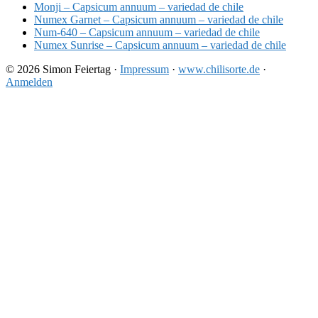
Monji – Capsicum annuum – variedad de chile
Numex Garnet – Capsicum annuum – variedad de chile
Num-640 – Capsicum annuum – variedad de chile
Numex Sunrise – Capsicum annuum – variedad de chile
© 2026 Simon Feiertag ·
Impressum
·
www.chilisorte.de
·
Anmelden