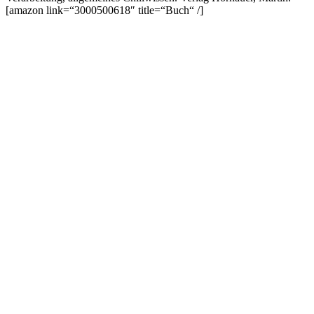
[amazon link=“3000500618″ title=“Buch“ /]