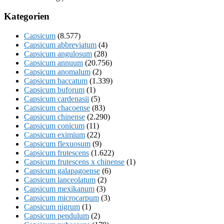
Kategorien
Capsicum
(8.577)
Capsicum abbreviatum
(4)
Capsicum angulosum
(28)
Capsicum annuum
(20.756)
Capsicum anomalum
(2)
Capsicum baccatum
(1.339)
Capsicum buforum
(1)
Capsicum cardenasii
(5)
Capsicum chacoense
(83)
Capsicum chinense
(2.290)
Capsicum conicum
(11)
Capsicum eximium
(22)
Capsicum flexuosum
(9)
Capsicum frutescens
(1.622)
Capsicum frutescens x chinense
(1)
Capsicum galapagoense
(6)
Capsicum lanceolatum
(2)
Capsicum mexikanum
(3)
Capsicum microcarpum
(3)
Capsicum nigrum
(1)
Capsicum pendulum
(2)