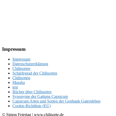
Footer
Impressum
Impressum
Datenschutzerklärung
Chilisorten
Schärfegrad der Chilisorten
Chilisorten
Maraba
test
Bücher über Chilisorten
Synonyme der Gattung Capsicum
Capsicum Arten und Sorten der Genbank Gatersleben
Cookie-Richtlinie (EU)
© Simon Feiertag | www.chilisorte.de