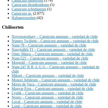
Capsicum pubescens
(179)
Capsicum rhomboideum
(1)
Capsicum schottianum
(1)
Capsicum sp.
(2.977)
Habanerosorten
(42)
Chilisorten
Novosogoshary – Capsicum annuum – variedad de chile
Numex Twilight – Capsicum annuum – variedad de chile
Num-78 – Capsicum annuum – variedad de chile
Nagykállói Tf – Capsicum annuum – variedad de chile
Omrc Maicu – Capsicum annuum – variedad de chile
Num-525 – Capsicum annuum – variedad de chile
Morgold – Capsicum annuum – variedad de chile
Num-247 R B -L G G – Capsicum annuum – variedad de
chile
Milord – Capsicum annuum – variedad de chile
Monori Jubileum – Capsicum annuum – variedad de chile
Morro de Vaca – Capsicum annuum – variedad de chile
Magyar Eros – Capsicum annuum – variedad de chile
Lyutik – Capsicum annuum – variedad de chile
Negro – Capsicum annuum – variedad de chile
Local – Capsicum annuum – variedad de chile
Lorai – Capsicum annuum – variedad de chile