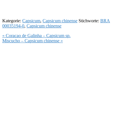
Kategorie:
Capsicum
,
Capsicum chinense
Stichworte:
BRA
00035194-0
,
Capsicum chinense
Vorheriger
« Coracao de Galinha – Capsicum sp.
Beitrag:
Nächster
Miscucho – Capsicum chinense »
Beitrag: