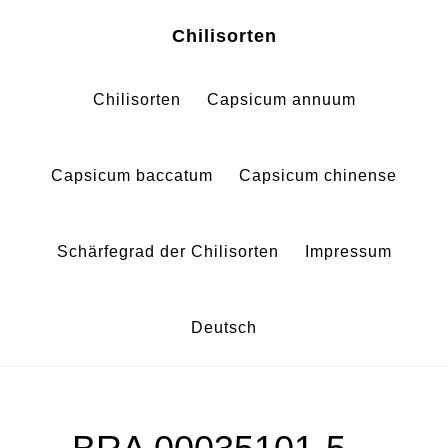
Zum
Zur
Chilisorten
Inhalt
Fußzeile
springen
springen
Chilisorten
Capsicum annuum
Capsicum baccatum
Capsicum chinense
Schärfegrad der Chilisorten
Impressum
Deutsch