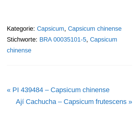
Kategorie:
Capsicum
,
Capsicum chinense
Stichworte:
BRA 00035101-5
,
Capsicum
chinense
Vorheriger
« PI 439484 – Capsicum chinense
Beitrag:
Nächster
Ají Cachucha – Capsicum frutescens »
Beitrag: