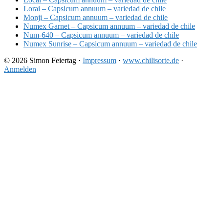
Lorai – Capsicum annuum – variedad de chile
Monji – Capsicum annuum – variedad de chile
Numex Garnet – Capsicum annuum – variedad de chile
Num-640 – Capsicum annuum – variedad de chile
Numex Sunrise – Capsicum annuum – variedad de chile
© 2026 Simon Feiertag ·
Impressum
·
www.chilisorte.de
·
Anmelden