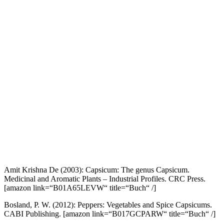
Amit Krishna De (2003): Capsicum: The genus Capsicum.
Medicinal and Aromatic Plants – Industrial Profiles. CRC Press.
[amazon link=“B01A65LEVW“ title=“Buch“ /]
Bosland, P. W. (2012): Peppers: Vegetables and Spice Capsicums.
CABI Publishing.
[amazon link=“B017GCPARW“ title=“Buch“ /]