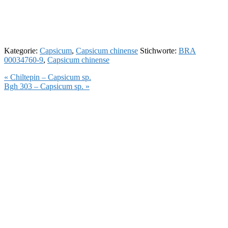
Kategorie:
Capsicum
,
Capsicum chinense
Stichworte:
BRA
00034760-9
,
Capsicum chinense
Vorheriger
« Chiltepin – Capsicum sp.
Beitrag:
Nächster
Bgh 303 – Capsicum sp. »
Beitrag: