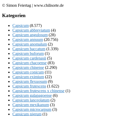
© Simon Feiertag | www.chilisorte.de
Kategorien
Capsicum
(8.577)
Capsicum abbreviatum
(4)
Capsicum angulosum
(28)
Capsicum annuum
(20.756)
Capsicum anomalum
(2)
Capsicum baccatum
(1.339)
Capsicum buforum
(1)
Capsicum cardenasii
(5)
Capsicum chacoense
(83)
Capsicum chinense
(2.290)
Capsicum conicum
(11)
Capsicum eximium
(22)
Capsicum flexuosum
(9)
Capsicum frutescens
(1.622)
Capsicum frutescens x chinense
(1)
Capsicum galapagoense
(6)
Capsicum lanceolatum
(2)
Capsicum mexikanum
(3)
Capsicum microcarpum
(3)
Capsicum nigrum
(1)