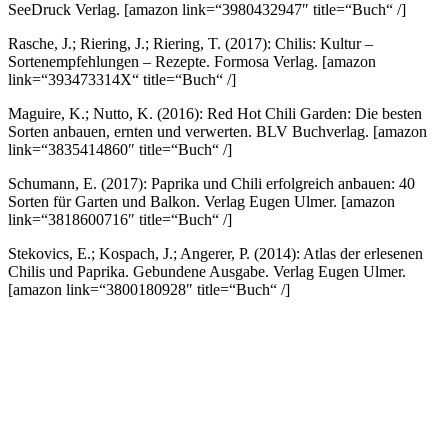
SeeDruck Verlag.
[amazon link=“3980432947″ title=“Buch“ /]
Rasche, J.; Riering, J.; Riering, T. (2017): Chilis: Kultur –
Sortenempfehlungen – Rezepte. Formosa Verlag.
[amazon
link=“393473314X“ title=“Buch“ /]
Maguire, K.; Nutto, K. (2016): Red Hot Chili Garden: Die besten
Sorten anbauen, ernten und verwerten. BLV Buchverlag.
[amazon
link=“3835414860″ title=“Buch“ /]
Schumann, E. (2017): Paprika und Chili erfolgreich anbauen: 40
Sorten für Garten und Balkon. Verlag Eugen Ulmer.
[amazon
link=“3818600716″ title=“Buch“ /]
Stekovics, E.; Kospach, J.; Angerer, P. (2014): Atlas der erlesenen
Chilis und Paprika. Gebundene Ausgabe. Verlag Eugen Ulmer.
[amazon link=“3800180928″ title=“Buch“ /]