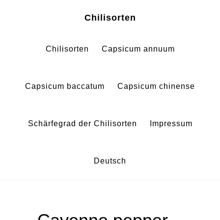
Zum
Zur
Chilisorten
Inhalt
Fußzeile
springen
springen
Chilisorten
Capsicum annuum
Capsicum baccatum
Capsicum chinense
Schärfegrad der Chilisorten
Impressum
Deutsch