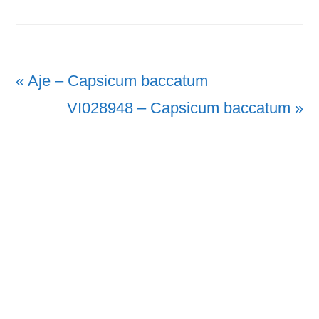
Vorheriger
« Aje – Capsicum baccatum
Beitrag:
Nächster
VI028948 – Capsicum baccatum »
Beitrag: