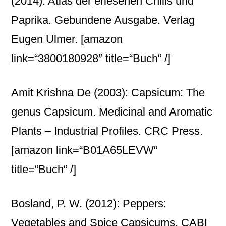
(2014): Atlas der erlesenen Chilis und
Paprika. Gebundene Ausgabe. Verlag
Eugen Ulmer.
[amazon
link=“3800180928″ title=“Buch“ /]
Amit Krishna De (2003): Capsicum: The
genus Capsicum. Medicinal and Aromatic
Plants – Industrial Profiles. CRC Press.
[amazon link=“B01A65LEVW“
title=“Buch“ /]
Bosland, P. W. (2012): Peppers:
Vegetables and Spice Capsicums. CABI