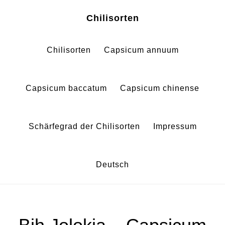
Zum
Zur
Chilisorten
Inhalt
Fußzeile
springen
springen
Chilisorten
Capsicum annuum
Capsicum baccatum
Capsicum chinense
Schärfegrad der Chilisorten
Impressum
Deutsch