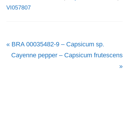
VI057807
Vorheriger
« BRA 00035482-9 – Capsicum sp.
Beitrag:
Nächster
Cayenne pepper – Capsicum frutescens
Beitrag:
»