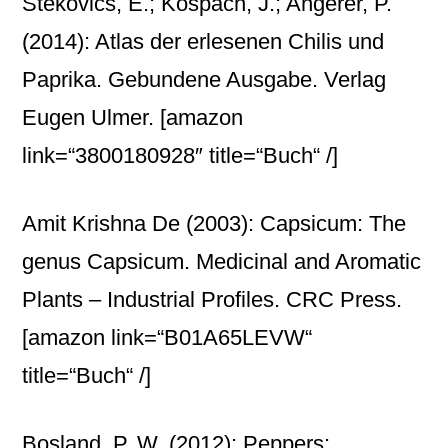
Stekovics, E.; Kospach, J.; Angerer, P.
(2014): Atlas der erlesenen Chilis und
Paprika. Gebundene Ausgabe. Verlag
Eugen Ulmer.
[amazon
link=“3800180928″ title=“Buch“ /]
Amit Krishna De (2003): Capsicum: The
genus Capsicum. Medicinal and Aromatic
Plants – Industrial Profiles. CRC Press.
[amazon link=“B01A65LEVW“
title=“Buch“ /]
Bosland, P. W. (2012): Peppers: