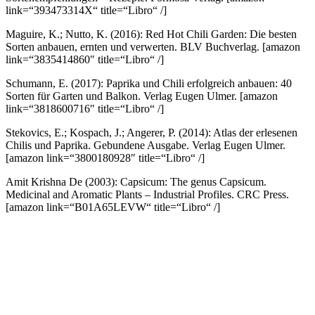
link=“393473314X“ title=“Libro“ /]
Maguire, K.; Nutto, K. (2016): Red Hot Chili Garden: Die besten
Sorten anbauen, ernten und verwerten. BLV Buchverlag.
[amazon
link=“3835414860″ title=“Libro“ /]
Schumann, E. (2017): Paprika und Chili erfolgreich anbauen: 40
Sorten für Garten und Balkon. Verlag Eugen Ulmer.
[amazon
link=“3818600716″ title=“Libro“ /]
Stekovics, E.; Kospach, J.; Angerer, P. (2014): Atlas der erlesenen
Chilis und Paprika. Gebundene Ausgabe. Verlag Eugen Ulmer.
[amazon link=“3800180928″ title=“Libro“ /]
Amit Krishna De (2003): Capsicum: The genus Capsicum.
Medicinal and Aromatic Plants – Industrial Profiles. CRC Press.
[amazon link=“B01A65LEVW“ title=“Libro“ /]