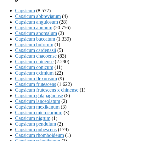
Capsicum
(8.577)
Capsicum abbreviatum
(4)
Capsicum angulosum
(28)
Capsicum annuum
(20.756)
Capsicum anomalum
(2)
Capsicum baccatum
(1.339)
Capsicum buforum
(1)
Capsicum cardenasii
(5)
Capsicum chacoense
(83)
Capsicum chinense
(2.290)
Capsicum conicum
(11)
Capsicum eximium
(22)
Capsicum flexuosum
(9)
Capsicum frutescens
(1.622)
Capsicum frutescens x chinense
(1)
Capsicum galapagoense
(6)
Capsicum lanceolatum
(2)
Capsicum mexikanum
(3)
Capsicum microcarpum
(3)
Capsicum nigrum
(1)
Capsicum pendulum
(2)
Capsicum pubescens
(179)
Capsicum rhomboideum
(1)
Capsicum schottianum
(1)