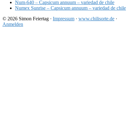
Num-640 – Capsicum annuum – variedad de chile
Numex Sunrise – Capsicum annuum – variedad de chile
© 2026 Simon Feiertag ·
Impressum
·
www.chilisorte.de
·
Anmelden