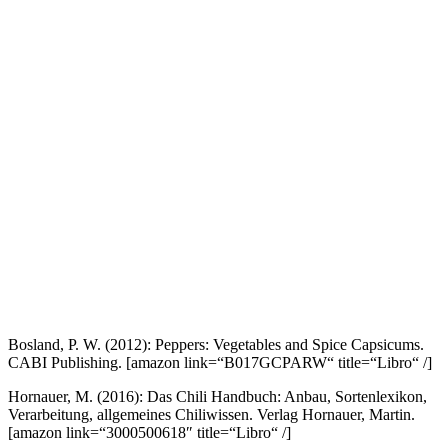
Bosland, P. W. (2012): Peppers: Vegetables and Spice Capsicums.
CABI Publishing.
[amazon link=“B017GCPARW“ title=“Libro“ /]
Hornauer, M. (2016): Das Chili Handbuch: Anbau, Sortenlexikon,
Verarbeitung, allgemeines Chiliwissen. Verlag Hornauer, Martin.
[amazon link=“3000500618″ title=“Libro“ /]