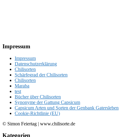
Footer
Impressum
Impressum
Datenschutzerklärung
Chilisorten
Schärfegrad der Chilisorten
Chilisorten
Maraba
test
Bücher über Chilisorten
Synonyme der Gattung Capsicum
Capsicum Arten und Sorten der Genbank Gatersleben
Cookie-Richtlinie (EU)
© Simon Feiertag | www.chilisorte.de
Kategorien