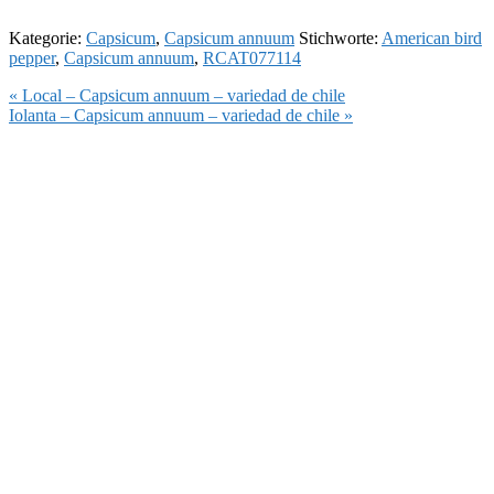
Kategorie:
Capsicum
,
Capsicum annuum
Stichworte:
American bird
pepper
,
Capsicum annuum
,
RCAT077114
Vorheriger
« Local – Capsicum annuum – variedad de chile
Beitrag:
Nächster
Iolanta – Capsicum annuum – variedad de chile »
Beitrag: