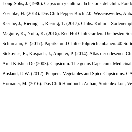
Long-Solís, J. (1986): Capsicum y cultura : la historia del chilli. F
Zoschke, H. (2014): Das Chili Pepper Buch 2.0: Wissenswertes, Anb
Rasche, J.; Riering, J.; Riering, T. (2017): Chilis: Kultur – Sorten
Maguire, K.; Nutto, K. (2016): Red Hot Chili Garden: Die besten S
Schumann, E. (2017): Paprika und Chili erfolgreich anbauen: 40 Sor
Stekovics, E.; Kospach, J.; Angerer, P. (2014): Atlas der erlesenen
Amit Krishna De (2003): Capsicum: The genus Capsicum. Medicinal a
Bosland, P. W. (2012): Peppers: Vegetables and Spice Capsicums. C
Hornauer, M. (2016): Das Chili Handbuch: Anbau, Sortenlexikon, Ver