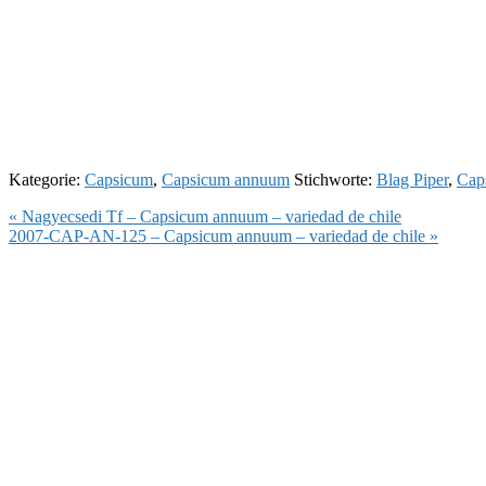
Kategorie:
Capsicum
,
Capsicum annuum
Stichworte:
Blag Piper
,
Cap
Vorheriger
« Nagyecsedi Tf – Capsicum annuum – variedad de chile
Beitrag:
Nächster
2007-CAP-AN-125 – Capsicum annuum – variedad de chile »
Beitrag: