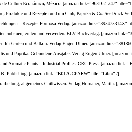
ondo de Cultura Económica, México.
[amazon link=“9681621247″ title=“L
au, Produkte und Rezepte rund um Chili, Paprika & Co. SeeDruck Ver
empfehlungen – Rezepte. Formosa Verlag.
[amazon link=“393473314X“ titl
orten anbauen, ernten und verwerten. BLV Buchverlag.
[amazon link=“3
ten für Garten und Balkon. Verlag Eugen Ulmer.
[amazon link=“3818600
 Chilis und Paprika. Gebundene Ausgabe. Verlag Eugen Ulmer.
[amazon l
nd Aromatic Plants – Industrial Profiles. CRC Press.
[amazon link=“
ABI Publishing.
[amazon link=“B017GCPARW“ title=“Libro“ /]
arbeitung, allgemeines Chiliwissen. Verlag Hornauer, Martin.
[amazon 