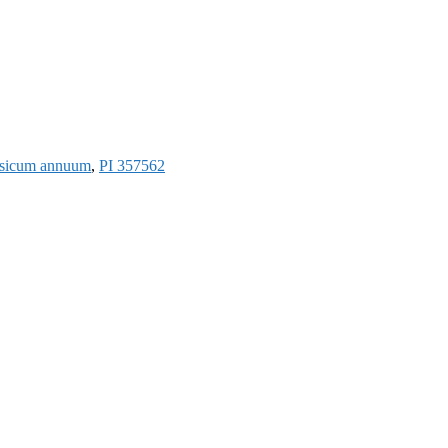
sicum annuum
,
PI 357562