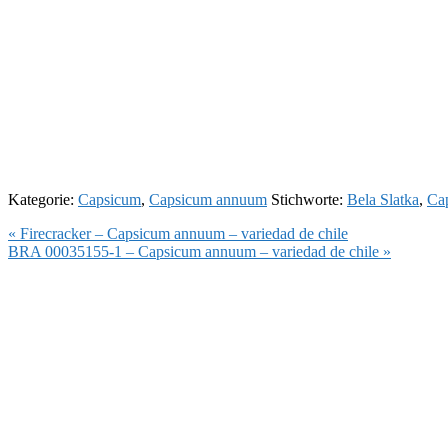
Kategorie:
Capsicum
,
Capsicum annuum
Stichworte:
Bela Slatka
,
Ca
Vorheriger
« Firecracker – Capsicum annuum – variedad de chile
Beitrag:
Nächster
BRA 00035155-1 – Capsicum annuum – variedad de chile »
Beitrag: