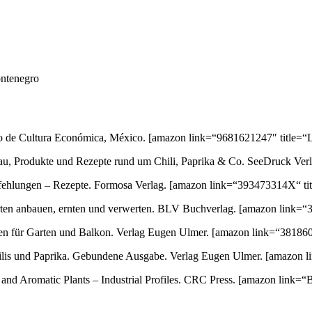
ontenegro
ondo de Cultura Económica, México.
[amazon link=“9681621247″ title=“L
au, Produkte und Rezepte rund um Chili, Paprika & Co. SeeDruck Ver
empfehlungen – Rezepte. Formosa Verlag.
[amazon link=“393473314X“ titl
orten anbauen, ernten und verwerten. BLV Buchverlag.
[amazon link=“3
ten für Garten und Balkon. Verlag Eugen Ulmer.
[amazon link=“3818600
 Chilis und Paprika. Gebundene Ausgabe. Verlag Eugen Ulmer.
[amazon l
nd Aromatic Plants – Industrial Profiles. CRC Press.
[amazon link=“