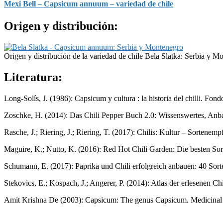
Mexi Bell – Capsicum annuum – variedad de chile
Origen y distribución:
Origen y distribución de la variedad de chile Bela Slatka: Serbia y M
Literatura:
Long-Solís, J. (1986): Capsicum y cultura : la historia del chilli. F
Zoschke, H. (2014): Das Chili Pepper Buch 2.0: Wissenswertes, Anb
Rasche, J.; Riering, J.; Riering, T. (2017): Chilis: Kultur – Sorten
Maguire, K.; Nutto, K. (2016): Red Hot Chili Garden: Die besten S
Schumann, E. (2017): Paprika und Chili erfolgreich anbauen: 40 Sor
Stekovics, E.; Kospach, J.; Angerer, P. (2014): Atlas der erlesenen
Amit Krishna De (2003): Capsicum: The genus Capsicum. Medicinal a