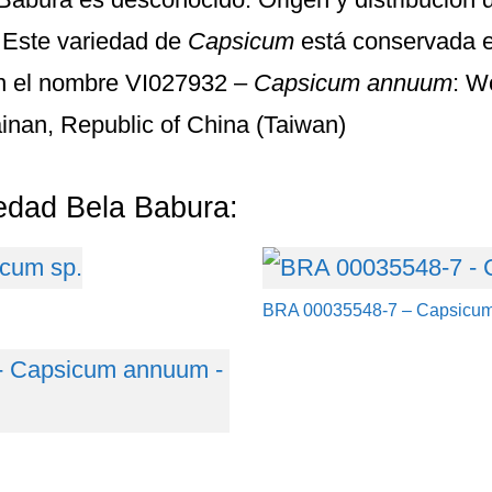
. Este variedad de
Capsicum
está conservada e
n el nombre
VI027932 –
Capsicum annuum
: W
inan, Republic of China (Taiwan)
iedad Bela Babura:
BRA 00035548-7 – Capsicu