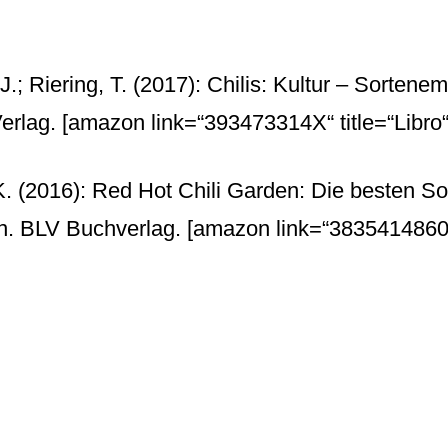
 J.; Riering, T. (2017): Chilis: Kultur – Sorten
erlag.
[amazon link=“393473314X“ title=“Libro“ 
 K. (2016): Red Hot Chili Garden: Die besten S
en. BLV Buchverlag.
[amazon link=“3835414860″ t