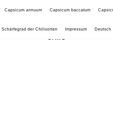
Capsicum annuum
Capsicum baccatum
Capsic
ura – Capsicum annuum – va
Schärfegrad der Chilisorten
Impressum
Deutsch
chile