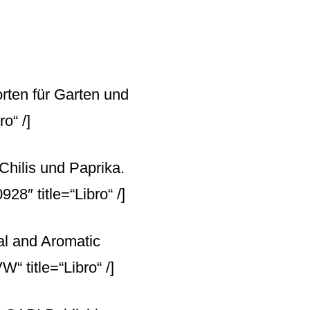
rten für Garten und
o“ /]
 Chilis und Paprika.
8″ title=“Libro“ /]
l and Aromatic
 title=“Libro“ /]