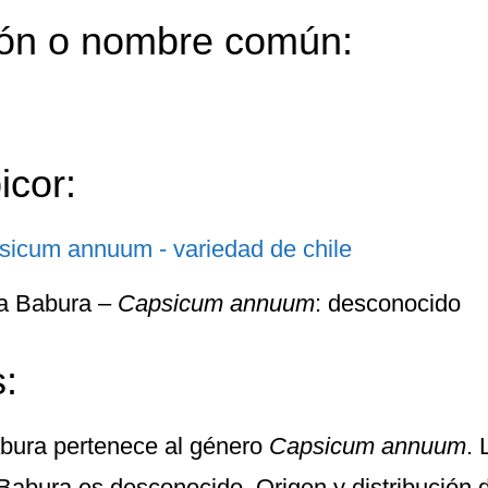
ón o nombre común:
icor:
la Babura –
Capsicum annuum
: desconocido
:
bura
pertenece al género
Capsicum annuum
. 
 Babura es desconocido. Origen y distribución 