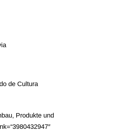
via
ndo de Cultura
nbau, Produkte und
ink=“3980432947″