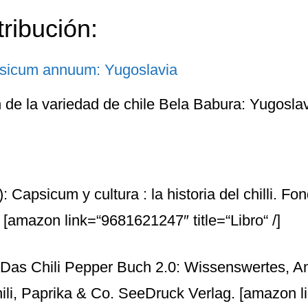
tribución:
n de la variedad de chile Bela Babura: Yugosla
: Capsicum y cultura : la historia del chilli. Fo
.
[amazon link=“9681621247″ title=“Libro“ /]
 Das Chili Pepper Buch 2.0: Wissenswertes, A
li, Paprika & Co. SeeDruck Verlag.
[amazon l