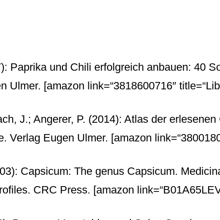
: Paprika und Chili erfolgreich anbauen: 40 So
en Ulmer.
[amazon link=“3818600716″ title=“Libr
ch, J.; Angerer, P. (2014): Atlas der erlesenen
. Verlag Eugen Ulmer.
[amazon link=“380018092
003): Capsicum: The genus Capsicum. Medicina
Profiles. CRC Press.
[amazon link=“B01A65LEVW“