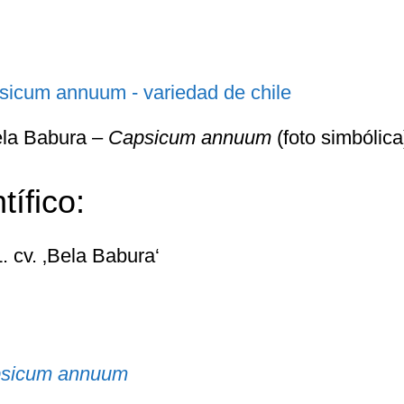
ela Babura –
Capsicum annuum
(foto simbólica
ífico:
. cv. ‚Bela Babura‘
sicum annuum