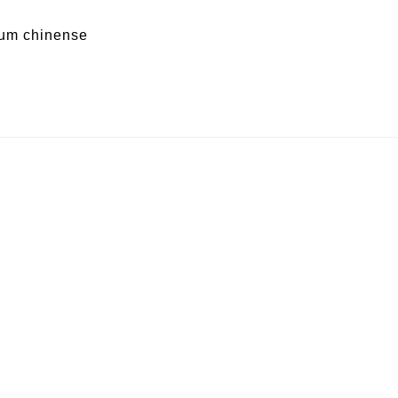
um chinense
riedad de