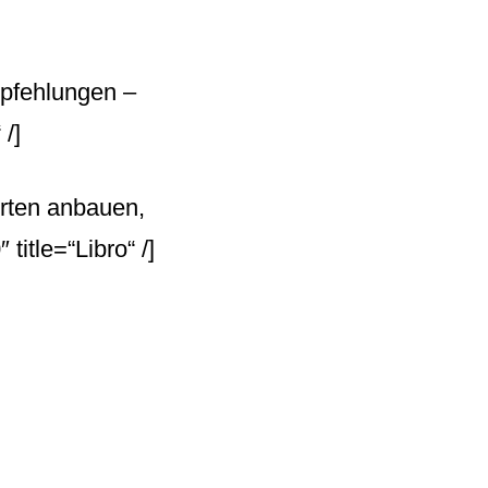
empfehlungen –
/]
orten anbauen,
itle=“Libro“ /]