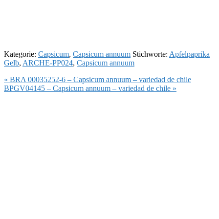
Kategorie:
Capsicum
,
Capsicum annuum
Stichworte:
Apfelpaprika
Gelb
,
ARCHE-PP024
,
Capsicum annuum
Vorheriger
« BRA 00035252-6 – Capsicum annuum – variedad de chile
Beitrag:
Nächster
BPGV04145 – Capsicum annuum – variedad de chile »
Beitrag: