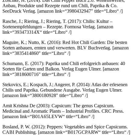
Zoschke, H. (2014): Das Chili Pepper Buch 2.0: Wissenswertes,
Anbau, Produkte und Rezepte rund um Chili, Paprika & Co.
SeeDruck Verlag.
[amazon link=“3980432947″ title=“Libro“ /]
Rasche, J.; Riering, J.; Riering, T. (2017): Chilis: Kultur –
Sortenempfehlungen – Rezepte. Formosa Verlag.
[amazon
link=“393473314X“ title=“Libro“ /]
Maguire, K.; Nutto, K. (2016): Red Hot Chili Garden: Die besten
Sorten anbauen, ernten und verwerten. BLV Buchverlag.
[amazon
link=“3835414860″ title=“Libro“ /]
Schumann, E. (2017): Paprika und Chili erfolgreich anbauen: 40
Sorten für Garten und Balkon. Verlag Eugen Ulmer.
[amazon
link=“3818600716″ title=“Libro“ /]
Stekovics, E.; Kospach, J.; Angerer, P. (2014): Atlas der erlesenen
Chilis und Paprika. Gebundene Ausgabe. Verlag Eugen Ulmer.
[amazon link=“3800180928″ title=“Libro“ /]
Amit Krishna De (2003): Capsicum: The genus Capsicum.
Medicinal and Aromatic Plants – Industrial Profiles. CRC Press.
[amazon link=“B01A65LEVW“ title=“Libro“ /]
Bosland, P. W. (2012): Peppers: Vegetables and Spice Capsicums.
CABI Publishing.
[amazon link=“B017GCPARW“ title=“Libro“ /]