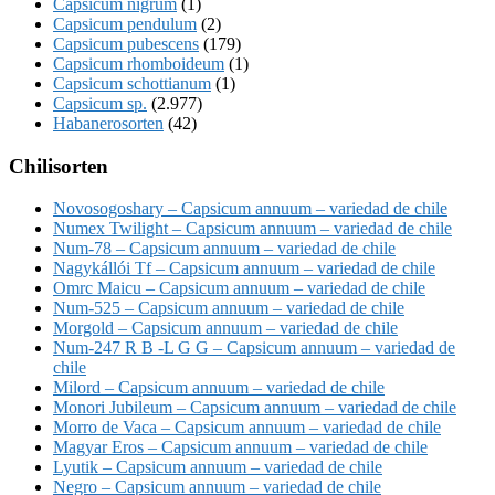
Capsicum nigrum
(1)
Capsicum pendulum
(2)
Capsicum pubescens
(179)
Capsicum rhomboideum
(1)
Capsicum schottianum
(1)
Capsicum sp.
(2.977)
Habanerosorten
(42)
Chilisorten
Novosogoshary – Capsicum annuum – variedad de chile
Numex Twilight – Capsicum annuum – variedad de chile
Num-78 – Capsicum annuum – variedad de chile
Nagykállói Tf – Capsicum annuum – variedad de chile
Omrc Maicu – Capsicum annuum – variedad de chile
Num-525 – Capsicum annuum – variedad de chile
Morgold – Capsicum annuum – variedad de chile
Num-247 R B -L G G – Capsicum annuum – variedad de
chile
Milord – Capsicum annuum – variedad de chile
Monori Jubileum – Capsicum annuum – variedad de chile
Morro de Vaca – Capsicum annuum – variedad de chile
Magyar Eros – Capsicum annuum – variedad de chile
Lyutik – Capsicum annuum – variedad de chile
Negro – Capsicum annuum – variedad de chile