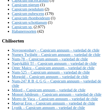
Capsicum microcarpum
(3)
Capsicum nigrum
(1)
Capsicum pendulum
(2)
Capsicum pubescens
(179)
Capsicum rhomboideum
(1)
Capsicum schottianum
(1)
Capsicum sp.
(2.977)
Habanerosorten
(42)
Chilisorten
Novosogoshary – Capsicum annuum – variedad de chile
Numex Twilight – Capsicum annuum – variedad de chile
Num-78 – Capsicum annuum – variedad de chile
Nagykállói Tf – Capsicum annuum – variedad de chile
Omrc Maicu – Capsicum annuum – variedad de chile
Num-525 – Capsicum annuum – variedad de chile
Morgold – Capsicum annuum – variedad de chile
Num-247 R B -L G G – Capsicum annuum – variedad de
chile
Milord – Capsicum annuum – variedad de chile
Monori Jubileum – Capsicum annuum – variedad de chile
Morro de Vaca – Capsicum annuum – variedad de chile
Magyar Eros – Capsicum annuum – variedad de chile
Lyutik – Capsicum annuum – variedad de chile