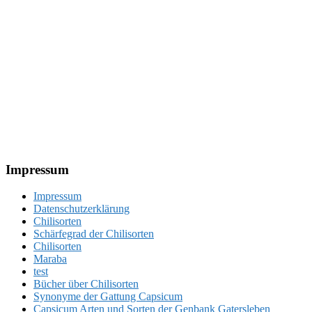
Footer
Impressum
Impressum
Datenschutzerklärung
Chilisorten
Schärfegrad der Chilisorten
Chilisorten
Maraba
test
Bücher über Chilisorten
Synonyme der Gattung Capsicum
Capsicum Arten und Sorten der Genbank Gatersleben