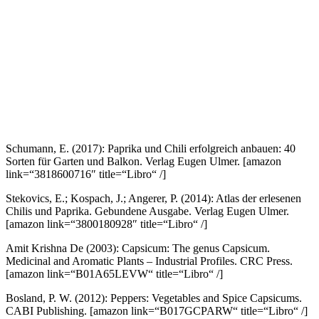
Schumann, E. (2017): Paprika und Chili erfolgreich anbauen: 40
Sorten für Garten und Balkon. Verlag Eugen Ulmer.
[amazon
link=“3818600716″ title=“Libro“ /]
Stekovics, E.; Kospach, J.; Angerer, P. (2014): Atlas der erlesenen
Chilis und Paprika. Gebundene Ausgabe. Verlag Eugen Ulmer.
[amazon link=“3800180928″ title=“Libro“ /]
Amit Krishna De (2003): Capsicum: The genus Capsicum.
Medicinal and Aromatic Plants – Industrial Profiles. CRC Press.
[amazon link=“B01A65LEVW“ title=“Libro“ /]
Bosland, P. W. (2012): Peppers: Vegetables and Spice Capsicums.
CABI Publishing.
[amazon link=“B017GCPARW“ title=“Libro“ /]