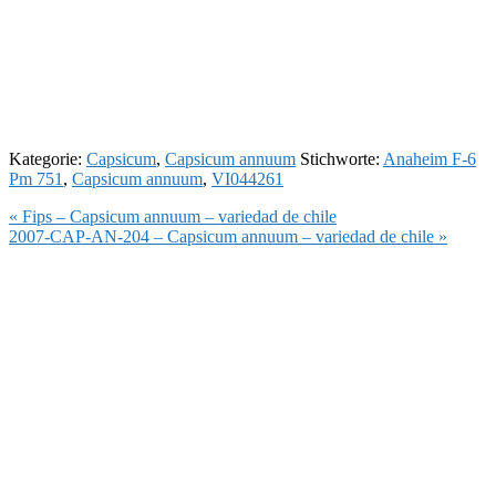
Kategorie:
Capsicum
,
Capsicum annuum
Stichworte:
Anaheim F-6
Pm 751
,
Capsicum annuum
,
VI044261
Vorheriger
« Fips – Capsicum annuum – variedad de chile
Beitrag:
Nächster
2007-CAP-AN-204 – Capsicum annuum – variedad de chile »
Beitrag: