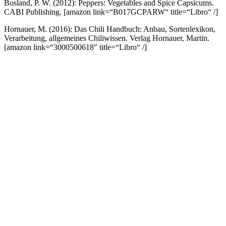
Bosland, P. W. (2012): Peppers: Vegetables and Spice Capsicums.
CABI Publishing.
[amazon link=“B017GCPARW“ title=“Libro“ /]
Hornauer, M. (2016): Das Chili Handbuch: Anbau, Sortenlexikon,
Verarbeitung, allgemeines Chiliwissen. Verlag Hornauer, Martin.
[amazon link=“3000500618″ title=“Libro“ /]