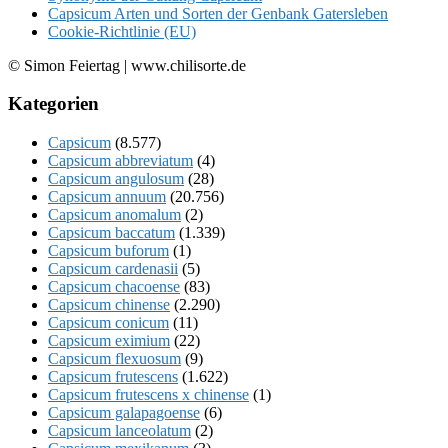
Capsicum Arten und Sorten der Genbank Gatersleben
Cookie-Richtlinie (EU)
© Simon Feiertag | www.chilisorte.de
Kategorien
Capsicum
(8.577)
Capsicum abbreviatum
(4)
Capsicum angulosum
(28)
Capsicum annuum
(20.756)
Capsicum anomalum
(2)
Capsicum baccatum
(1.339)
Capsicum buforum
(1)
Capsicum cardenasii
(5)
Capsicum chacoense
(83)
Capsicum chinense
(2.290)
Capsicum conicum
(11)
Capsicum eximium
(22)
Capsicum flexuosum
(9)
Capsicum frutescens
(1.622)
Capsicum frutescens x chinense
(1)
Capsicum galapagoense
(6)
Capsicum lanceolatum
(2)