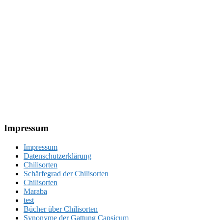
Footer
Impressum
Impressum
Datenschutzerklärung
Chilisorten
Schärfegrad der Chilisorten
Chilisorten
Maraba
test
Bücher über Chilisorten
Synonyme der Gattung Capsicum