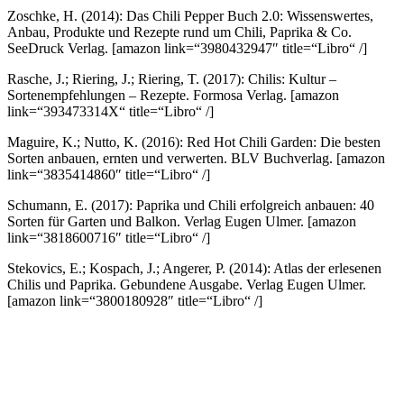
Zoschke, H. (2014): Das Chili Pepper Buch 2.0: Wissenswertes,
Anbau, Produkte und Rezepte rund um Chili, Paprika & Co.
SeeDruck Verlag.
[amazon link=“3980432947″ title=“Libro“ /]
Rasche, J.; Riering, J.; Riering, T. (2017): Chilis: Kultur –
Sortenempfehlungen – Rezepte. Formosa Verlag.
[amazon
link=“393473314X“ title=“Libro“ /]
Maguire, K.; Nutto, K. (2016): Red Hot Chili Garden: Die besten
Sorten anbauen, ernten und verwerten. BLV Buchverlag.
[amazon
link=“3835414860″ title=“Libro“ /]
Schumann, E. (2017): Paprika und Chili erfolgreich anbauen: 40
Sorten für Garten und Balkon. Verlag Eugen Ulmer.
[amazon
link=“3818600716″ title=“Libro“ /]
Stekovics, E.; Kospach, J.; Angerer, P. (2014): Atlas der erlesenen
Chilis und Paprika. Gebundene Ausgabe. Verlag Eugen Ulmer.
[amazon link=“3800180928″ title=“Libro“ /]