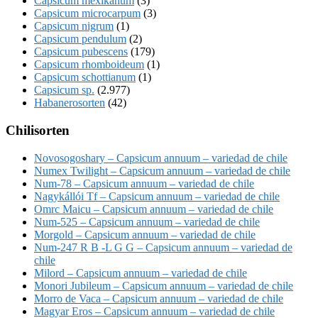
Capsicum mexikanum
(3)
Capsicum microcarpum
(3)
Capsicum nigrum
(1)
Capsicum pendulum
(2)
Capsicum pubescens
(179)
Capsicum rhomboideum
(1)
Capsicum schottianum
(1)
Capsicum sp.
(2.977)
Habanerosorten
(42)
Chilisorten
Novosogoshary – Capsicum annuum – variedad de chile
Numex Twilight – Capsicum annuum – variedad de chile
Num-78 – Capsicum annuum – variedad de chile
Nagykállói Tf – Capsicum annuum – variedad de chile
Omrc Maicu – Capsicum annuum – variedad de chile
Num-525 – Capsicum annuum – variedad de chile
Morgold – Capsicum annuum – variedad de chile
Num-247 R B -L G G – Capsicum annuum – variedad de
chile
Milord – Capsicum annuum – variedad de chile
Monori Jubileum – Capsicum annuum – variedad de chile
Morro de Vaca – Capsicum annuum – variedad de chile
Magyar Eros – Capsicum annuum – variedad de chile