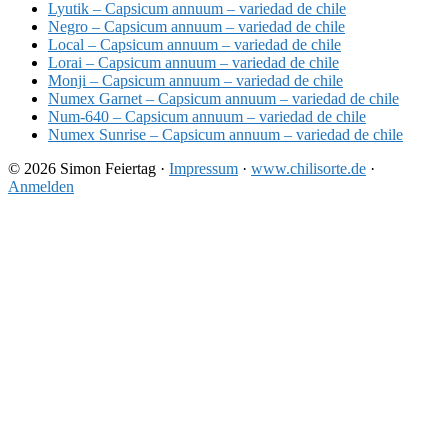
Lyutik – Capsicum annuum – variedad de chile
Negro – Capsicum annuum – variedad de chile
Local – Capsicum annuum – variedad de chile
Lorai – Capsicum annuum – variedad de chile
Monji – Capsicum annuum – variedad de chile
Numex Garnet – Capsicum annuum – variedad de chile
Num-640 – Capsicum annuum – variedad de chile
Numex Sunrise – Capsicum annuum – variedad de chile
© 2026 Simon Feiertag ·
Impressum
·
www.chilisorte.de
·
Anmelden