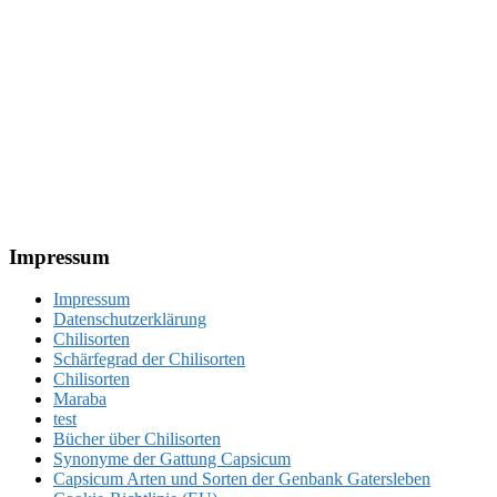
Footer
Impressum
Impressum
Datenschutzerklärung
Chilisorten
Schärfegrad der Chilisorten
Chilisorten
Maraba
test
Bücher über Chilisorten
Synonyme der Gattung Capsicum
Capsicum Arten und Sorten der Genbank Gatersleben