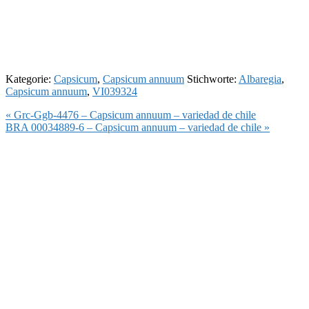
Kategorie:
Capsicum
,
Capsicum annuum
Stichworte:
Albaregia
,
Capsicum annuum
,
VI039324
Vorheriger
« Grc-Ggb-4476 – Capsicum annuum – variedad de chile
Beitrag:
Nächster
BRA 00034889-6 – Capsicum annuum – variedad de chile »
Beitrag: