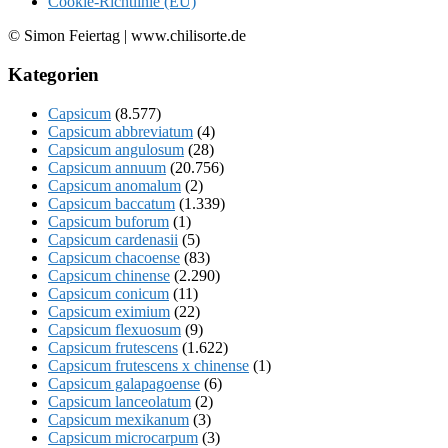
Cookie-Richtlinie (EU)
© Simon Feiertag | www.chilisorte.de
Kategorien
Capsicum
(8.577)
Capsicum abbreviatum
(4)
Capsicum angulosum
(28)
Capsicum annuum
(20.756)
Capsicum anomalum
(2)
Capsicum baccatum
(1.339)
Capsicum buforum
(1)
Capsicum cardenasii
(5)
Capsicum chacoense
(83)
Capsicum chinense
(2.290)
Capsicum conicum
(11)
Capsicum eximium
(22)
Capsicum flexuosum
(9)
Capsicum frutescens
(1.622)
Capsicum frutescens x chinense
(1)
Capsicum galapagoense
(6)
Capsicum lanceolatum
(2)
Capsicum mexikanum
(3)
Capsicum microcarpum
(3)