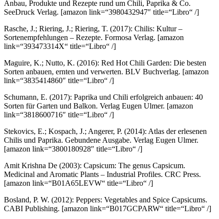
Anbau, Produkte und Rezepte rund um Chili, Paprika & Co.
SeeDruck Verlag.
[amazon link=“3980432947″ title=“Libro“ /]
Rasche, J.; Riering, J.; Riering, T. (2017): Chilis: Kultur –
Sortenempfehlungen – Rezepte. Formosa Verlag.
[amazon
link=“393473314X“ title=“Libro“ /]
Maguire, K.; Nutto, K. (2016): Red Hot Chili Garden: Die besten
Sorten anbauen, ernten und verwerten. BLV Buchverlag.
[amazon
link=“3835414860″ title=“Libro“ /]
Schumann, E. (2017): Paprika und Chili erfolgreich anbauen: 40
Sorten für Garten und Balkon. Verlag Eugen Ulmer.
[amazon
link=“3818600716″ title=“Libro“ /]
Stekovics, E.; Kospach, J.; Angerer, P. (2014): Atlas der erlesenen
Chilis und Paprika. Gebundene Ausgabe. Verlag Eugen Ulmer.
[amazon link=“3800180928″ title=“Libro“ /]
Amit Krishna De (2003): Capsicum: The genus Capsicum.
Medicinal and Aromatic Plants – Industrial Profiles. CRC Press.
[amazon link=“B01A65LEVW“ title=“Libro“ /]
Bosland, P. W. (2012): Peppers: Vegetables and Spice Capsicums.
CABI Publishing.
[amazon link=“B017GCPARW“ title=“Libro“ /]