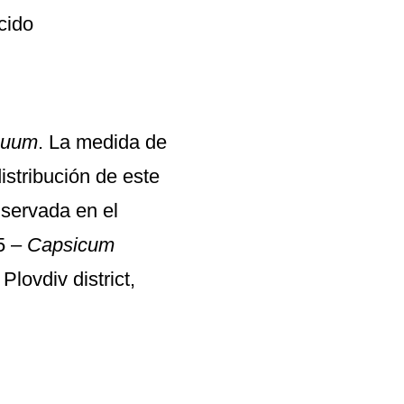
cido
nuum
. La medida de
stribución de este
servada en el
5 –
Capsicum
Plovdiv district,