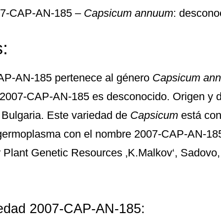
007-CAP-AN-185 –
Capsicum annuum
: descono
:
AP-AN-185
pertenece al género
Capsicum an
d 2007-CAP-AN-185 es desconocido. Origen y di
 Bulgaria. Este variedad de
Capsicum
está con
 germoplasma con el nombre
2007-CAP-AN-18
for Plant Genetic Resources ‚K.Malkov‘, Sadovo, 
riedad 2007-CAP-AN-185: