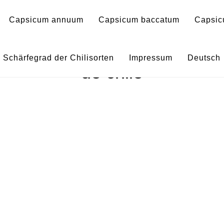
Capsicum annuum
Capsicum baccatum
Capsic
AN-185 – Capsicum annuum 
Schärfegrad der Chilisorten
Impressum
Deutsch
de chile