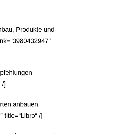
nbau, Produkte und
ink=“3980432947″
empfehlungen –
/]
orten anbauen,
itle=“Libro“ /]