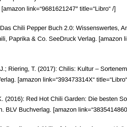
.
[amazon link=“9681621247″ title=“Libro“ /]
 Das Chili Pepper Buch 2.0: Wissenswertes, A
li, Paprika & Co. SeeDruck Verlag.
[amazon l
 J.; Riering, T. (2017): Chilis: Kultur – Sorten
erlag.
[amazon link=“393473314X“ title=“Libro“ 
 K. (2016): Red Hot Chili Garden: Die besten S
en. BLV Buchverlag.
[amazon link=“3835414860″ t