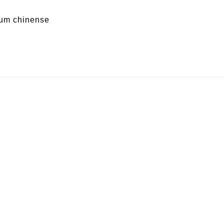
um chinense
– variedad