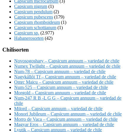
Capsicum microcarpum
(3)
Capsicum nigrum
(1)
Capsicum pendulum
(2)
Capsicum pubescens
(179)
Capsicum rhomboideum
(1)
Capsicum schottianum
(1)
Capsicum sp.
(2.977)
Habanerosorten
(42)
Chilisorten
Novosogoshary – Capsicum annuum – variedad de chile
Numex Twilight – Capsicum annuum – variedad de chile
Num-78 – Capsicum annuum – variedad de chile
Nagykállói Tf – Capsicum annuum – variedad de chile
Omrc Maicu – Capsicum annuum – variedad de chile
Num-525 – Capsicum annuum – variedad de chile
Morgold – Capsicum annuum – variedad de chile
Num-247 R B -L G G – Capsicum annuum – variedad de
chile
Milord – Capsicum annuum – variedad de chile
Monori Jubileum – Capsicum annuum – variedad de chile
Morro de Vaca – Capsicum annuum – variedad de chile
Magyar Eros – Capsicum annuum – variedad de chile
Lyutik – Capsicum annuum – variedad de chile