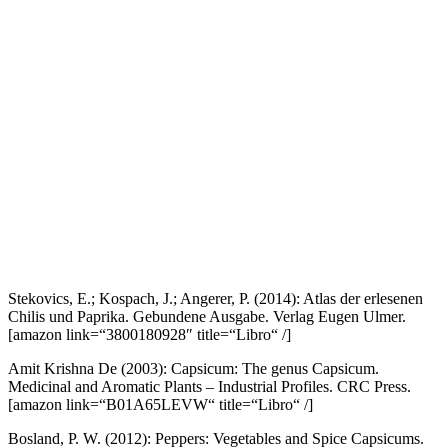
Stekovics, E.; Kospach, J.; Angerer, P. (2014): Atlas der erlesenen
Chilis und Paprika. Gebundene Ausgabe. Verlag Eugen Ulmer.
[amazon link=“3800180928″ title=“Libro“ /]
Amit Krishna De (2003): Capsicum: The genus Capsicum.
Medicinal and Aromatic Plants – Industrial Profiles. CRC Press.
[amazon link=“B01A65LEVW“ title=“Libro“ /]
Bosland, P. W. (2012): Peppers: Vegetables and Spice Capsicums.