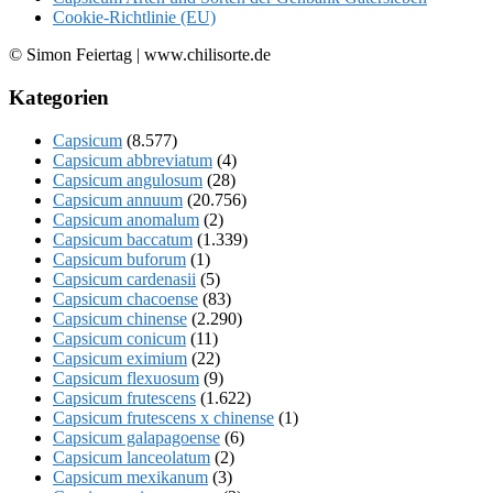
Cookie-Richtlinie (EU)
© Simon Feiertag | www.chilisorte.de
Kategorien
Capsicum
(8.577)
Capsicum abbreviatum
(4)
Capsicum angulosum
(28)
Capsicum annuum
(20.756)
Capsicum anomalum
(2)
Capsicum baccatum
(1.339)
Capsicum buforum
(1)
Capsicum cardenasii
(5)
Capsicum chacoense
(83)
Capsicum chinense
(2.290)
Capsicum conicum
(11)
Capsicum eximium
(22)
Capsicum flexuosum
(9)
Capsicum frutescens
(1.622)
Capsicum frutescens x chinense
(1)
Capsicum galapagoense
(6)
Capsicum lanceolatum
(2)
Capsicum mexikanum
(3)