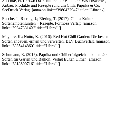
Zoschke, H. (2014): Das Chili Pepper Buch 2.0: Wissenswertes,
Anbau, Produkte und Rezepte rund um Chili, Paprika & Co.
SeeDruck Verlag.
[amazon link=“3980432947″ title=“Libro“ /]
Rasche, J.; Riering, J.; Riering, T. (2017): Chilis: Kultur –
Sortenempfehlungen – Rezepte. Formosa Verlag.
[amazon
link=“393473314X“ title=“Libro“ /]
Maguire, K.; Nutto, K. (2016): Red Hot Chili Garden: Die besten
Sorten anbauen, ernten und verwerten. BLV Buchverlag.
[amazon
link=“3835414860″ title=“Libro“ /]
Schumann, E. (2017): Paprika und Chili erfolgreich anbauen: 40
Sorten für Garten und Balkon. Verlag Eugen Ulmer.
[amazon
link=“3818600716″ title=“Libro“ /]