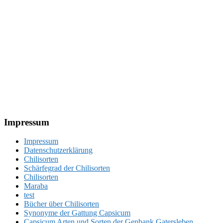
Footer
Impressum
Impressum
Datenschutzerklärung
Chilisorten
Schärfegrad der Chilisorten
Chilisorten
Maraba
test
Bücher über Chilisorten
Synonyme der Gattung Capsicum
Capsicum Arten und Sorten der Genbank Gatersleben