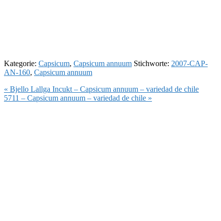
Kategorie:
Capsicum
,
Capsicum annuum
Stichworte:
2007-CAP-
AN-160
,
Capsicum annuum
Vorheriger
« Bjello Lallga Incukt – Capsicum annuum – variedad de chile
Beitrag:
Nächster
5711 – Capsicum annuum – variedad de chile »
Beitrag: