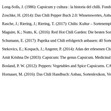
Long-Solís, J. (1986): Capsicum y cultura : la historia del chilli. F
Zoschke, H. (2014): Das Chili Pepper Buch 2.0: Wissenswertes, Anb
Rasche, J.; Riering, J.; Riering, T. (2017): Chilis: Kultur – Sorten
Maguire, K.; Nutto, K. (2016): Red Hot Chili Garden: Die besten S
Schumann, E. (2017): Paprika und Chili erfolgreich anbauen: 40 Sor
Stekovics, E.; Kospach, J.; Angerer, P. (2014): Atlas der erlesenen
Amit Krishna De (2003): Capsicum: The genus Capsicum. Medicinal a
Bosland, P. W. (2012): Peppers: Vegetables and Spice Capsicums. C
Hornauer, M. (2016): Das Chili Handbuch: Anbau, Sortenlexikon, Ver