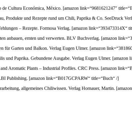
ondo de Cultura Económica, México.
[amazon link=“9681621247″ title=“B
au, Produkte und Rezepte rund um Chili, Paprika & Co. SeeDruck Ver
empfehlungen – Rezepte. Formosa Verlag.
[amazon link=“393473314X“ tit
orten anbauen, ernten und verwerten. BLV Buchverlag.
[amazon link=“3
ten für Garten und Balkon. Verlag Eugen Ulmer.
[amazon link=“381860
 Chilis und Paprika. Gebundene Ausgabe. Verlag Eugen Ulmer.
[amazon l
nd Aromatic Plants – Industrial Profiles. CRC Press.
[amazon link=“
ABI Publishing.
[amazon link=“B017GCPARW“ title=“Buch“ /]
arbeitung, allgemeines Chiliwissen. Verlag Hornauer, Martin.
[amazon