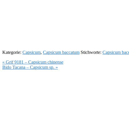
Kategorie:
Capsicum
,
Capsicum baccatum
Stichworte:
Capsicum bac
Vorheriger
« Grif 9181 – Capsicum chinense
Beitrag:
Nächster
Bido Tacana – Capsicum sp. »
Beitrag: