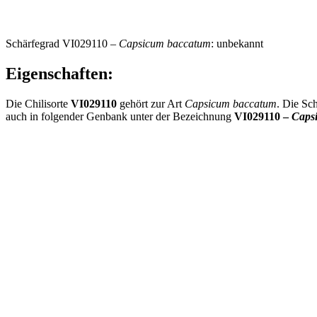
Schärfegrad VI029110 –
Capsicum baccatum
: unbekannt
Eigenschaften:
Die Chilisorte
VI029110
gehört zur Art
Capsicum baccatum
. Die Sc
auch in folgender Genbank unter der Bezeichnung
VI029110 –
Caps