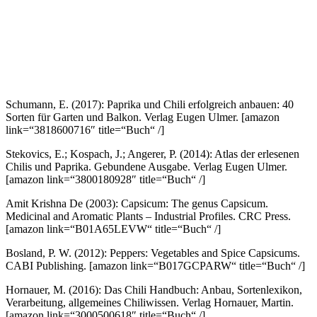
Schumann, E. (2017): Paprika und Chili erfolgreich anbauen: 40
Sorten für Garten und Balkon. Verlag Eugen Ulmer.
[amazon
link=“3818600716″ title=“Buch“ /]
Stekovics, E.; Kospach, J.; Angerer, P. (2014): Atlas der erlesenen
Chilis und Paprika. Gebundene Ausgabe. Verlag Eugen Ulmer.
[amazon link=“3800180928″ title=“Buch“ /]
Amit Krishna De (2003): Capsicum: The genus Capsicum.
Medicinal and Aromatic Plants – Industrial Profiles. CRC Press.
[amazon link=“B01A65LEVW“ title=“Buch“ /]
Bosland, P. W. (2012): Peppers: Vegetables and Spice Capsicums.
CABI Publishing.
[amazon link=“B017GCPARW“ title=“Buch“ /]
Hornauer, M. (2016): Das Chili Handbuch: Anbau, Sortenlexikon,
Verarbeitung, allgemeines Chiliwissen. Verlag Hornauer, Martin.
[amazon link=“3000500618″ title=“Buch“ /]