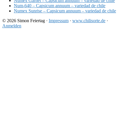
Numex Garnet – Capsicum annuum – variedad de chile
Num-640 – Capsicum annuum – variedad de chile
Numex Sunrise – Capsicum annuum – variedad de chile
© 2026 Simon Feiertag ·
Impressum
·
www.chilisorte.de
·
Anmelden