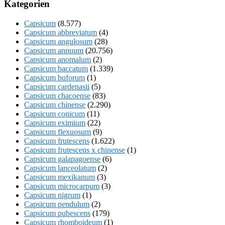
Kategorien
Capsicum
(8.577)
Capsicum abbreviatum
(4)
Capsicum angulosum
(28)
Capsicum annuum
(20.756)
Capsicum anomalum
(2)
Capsicum baccatum
(1.339)
Capsicum buforum
(1)
Capsicum cardenasii
(5)
Capsicum chacoense
(83)
Capsicum chinense
(2.290)
Capsicum conicum
(11)
Capsicum eximium
(22)
Capsicum flexuosum
(9)
Capsicum frutescens
(1.622)
Capsicum frutescens x chinense
(1)
Capsicum galapagoense
(6)
Capsicum lanceolatum
(2)
Capsicum mexikanum
(3)
Capsicum microcarpum
(3)
Capsicum nigrum
(1)
Capsicum pendulum
(2)
Capsicum pubescens
(179)
Capsicum rhomboideum
(1)