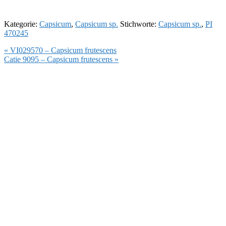
Kategorie:
Capsicum
,
Capsicum sp.
Stichworte:
Capsicum sp.
,
PI
470245
Vorheriger
« VI029570 – Capsicum frutescens
Beitrag:
Nächster
Catie 9095 – Capsicum frutescens »
Beitrag: