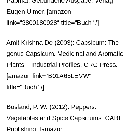
Paprika. Gebundene Ausgabe. Verlag
Eugen Ulmer.
[amazon
link=“3800180928″ title=“Buch“ /]
Amit Krishna De (2003): Capsicum: The
genus Capsicum. Medicinal and Aromatic
Plants – Industrial Profiles. CRC Press.
[amazon link=“B01A65LEVW“
title=“Buch“ /]
Bosland, P. W. (2012): Peppers:
Vegetables and Spice Capsicums. CABI
Publishing.
[amazon