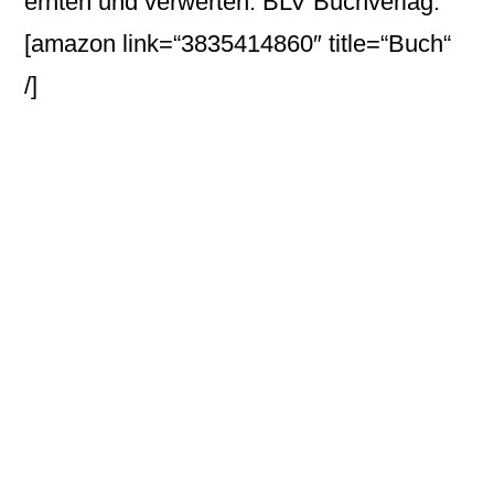
ernten und verwerten. BLV Buchverlag.
[amazon link=“3835414860″ title=“Buch“
/]