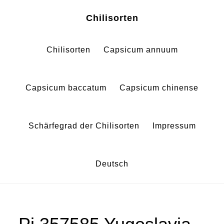
Zum
Zur
Chilisorten
Inhalt
Fußzeile
springen
springen
Chilisorten
Capsicum annuum
Capsicum baccatum
Capsicum chinense
Schärfegrad der Chilisorten
Impressum
Deutsch