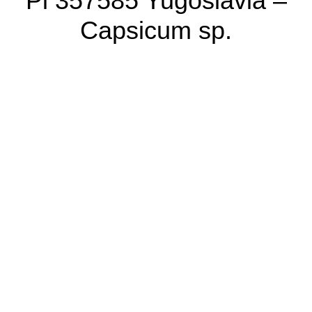
Pi 357585 Yugoslavia –
Capsicum sp.