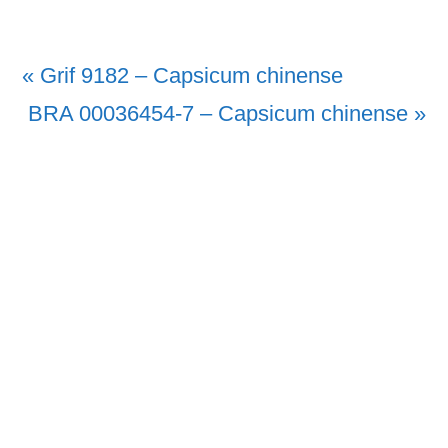
Vorheriger
« Grif 9182 – Capsicum chinense
Beitrag:
Nächster
BRA 00036454-7 – Capsicum chinense »
Beitrag: