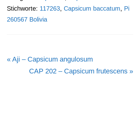
Stichworte:
117263
,
Capsicum baccatum
,
Pi
260567 Bolivia
Vorheriger
« Aji – Capsicum angulosum
Beitrag:
Nächster
CAP 202 – Capsicum frutescens »
Beitrag: