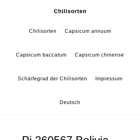
Zum
Zur
Chilisorten
Inhalt
Fußzeile
springen
springen
Chilisorten
Capsicum annuum
Capsicum baccatum
Capsicum chinense
Schärfegrad der Chilisorten
Impressum
Deutsch